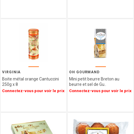
L'HERITAGE
CHOCOLATES
FRANCE
DECOR
CONFISERIE
1844
PATISSERIE
DES
FLANDRES
FERM
FABRIK
VIRGINIA
OH GOURMAND
ARBRE
Boite métal orange Cantuccini
Mini petit beurre Breton au
A JUS
250g x 8
beurre et sel de Gu..
Connectez-vous pour voir le prix
Connectez-vous pour voir le prix
My
bubble
tea
LOTUS
LOUVAT
LINDFIELD
LA