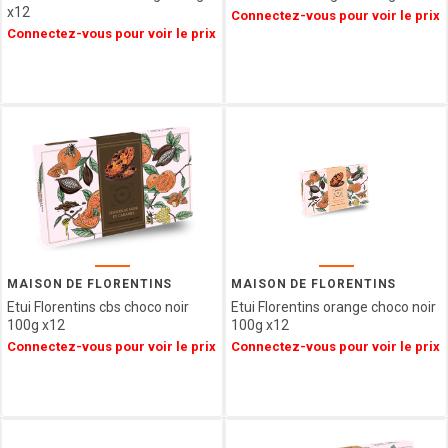
x12
Connectez-vous pour voir le prix
MESSORI
Connectez-vous pour voir le prix
BREBION
La maison
d'Armorine
MAISON
PELTIER
SPARKTEEZ
LA
DELICIEUSE
ZALG
FURIFURI
BOCA
MAISON DE FLORENTINS
MAISON DE FLORENTINS
D'AQUI
Etui Florentins cbs choco noir
Etui Florentins orange choco noir
SAVONNERIE
100g x12
100g x12
DE BORMES
Connectez-vous pour voir le prix
Connectez-vous pour voir le prix
JEANTAINE
BONVIVANT
CHOCOLAT
MARTINEZ