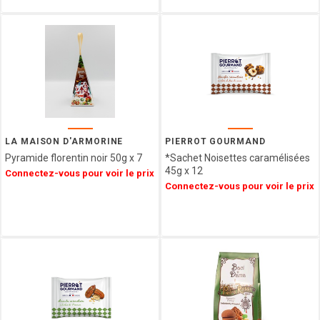
VENCHI
LES
VERGERS
D'ESCOUTE
BORSARI
CHOCOLATERIE
DU
LUXEMBOURG
VAN
LA MAISON D'ARMORINE
PIERROT GOURMAND
HAM
Pyramide florentin noir 50g x 7
*Sachet Noisettes caramélisées
HAMLET
45g x 12
Connectez-vous pour voir le prix
FIZZY
Connectez-vous pour voir le prix
CUISINE
ETHNIQUE
LA
MAISON
DE LA
PRALINE
CONFISERIE
GUMUCHE