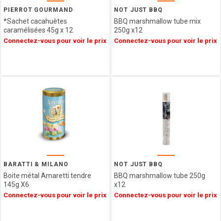
Epicerie
SAINT
PIERROT GOURMAND
NOT JUST BBQ
ANGE
*Sachet cacahuètes
BBQ marshmallow tube mix
Agriculture
PULMOLL
caramélisées 45g x 12
250g x12
Biologique
Connectez-vous pour voir le prix
Connectez-vous pour voir le prix
OH
Spécialités
GOURMAND
Régionales
NOT
Décorations
JUST
&
BBQ
Emballages
GERBLE
SIMON
COLL
CHAMPAGNE
ESTERLIN
PECOU
BELFINE
BARATTI & MILANO
NOT JUST BBQ
Boite métal Amaretti tendre
BBQ marshmallow tube 250g
WEIBLER
145g X6
x12
ICKX
Connectez-vous pour voir le prix
Connectez-vous pour voir le prix
chocolatier
HEIDEL