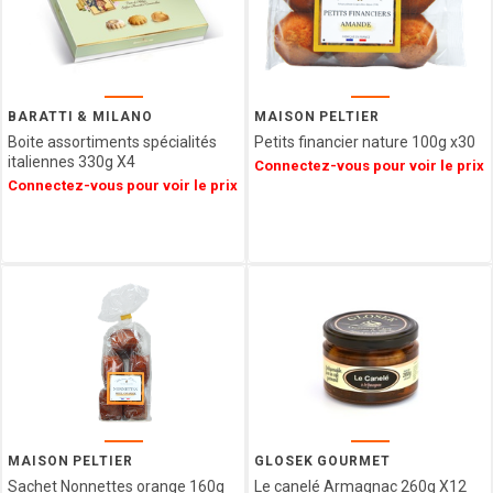
NAMUROISE
BORGO
DE
MEDICI
GLOSEK
BARATTI & MILANO
MAISON PELTIER
GOURMET
Boite assortiments spécialités
Petits financier nature 100g x30
italiennes 330g X4
Connectez-vous pour voir le prix
CHOCOLAT
Connectez-vous pour voir le prix
MATHEZ
SOCCA
CHIPS
AFCHAIN
L'ATELIER
SAINT
MICHEL
CONFISERIE
LAURA
VALENTINE
MONTOSCO
MAISON PELTIER
GLOSEK GOURMET
PIERROT
Sachet Nonnettes orange 160g
Le canelé Armagnac 260g X12
GOURMAND