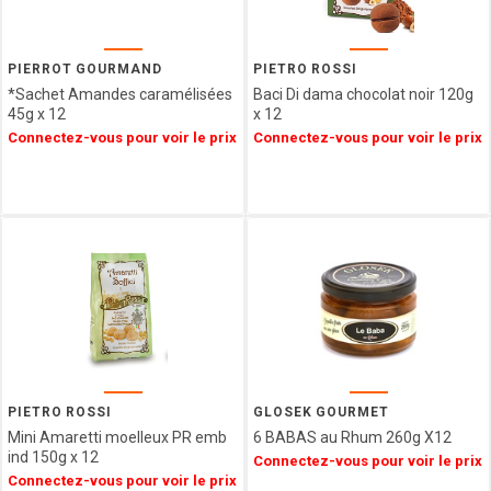
GIDA
ABTEY
LIPS
PIERROT GOURMAND
PIETRO ROSSI
GROIX
*Sachet Amandes caramélisées
Baci Di dama chocolat noir 120g
ET
45g x 12
x 12
NATURE
Connectez-vous pour voir le prix
Connectez-vous pour voir le prix
FERRIGNO
COLLITALI
WEBER
LES
CARAMELS
D'ISIGNY
MOPEC
BACOMA
GALUP
MAISON DE
FLORENTINS
PIETRO ROSSI
GLOSEK GOURMET
BARATTI
Mini Amaretti moelleux PR emb
6 BABAS au Rhum 260g X12
ind 150g x 12
&
Connectez-vous pour voir le prix
MILANO
Connectez-vous pour voir le prix