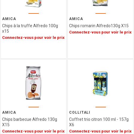
GIDA
ABTEY
LIPS
AMICA
AMICA
GROIX
Chips à la truffe Alfredo 100g
Chips romarin Alfredo130g X15
ET
x15
Connectez-vous pour voir le prix
NATURE
Connectez-vous pour voir le prix
FERRIGNO
COLLITALI
WEBER
LES
CARAMELS
D'ISIGNY
MOPEC
BACOMA
GALUP
MAISON DE
FLORENTINS
AMICA
COLLITALI
BARATTI
Chips barbecue Alfredo 130g
Coffret trio citron 100 ml - 157g
X15
X6
&
MILANO
Connectez-vous pour voir le prix
Connectez-vous pour voir le prix