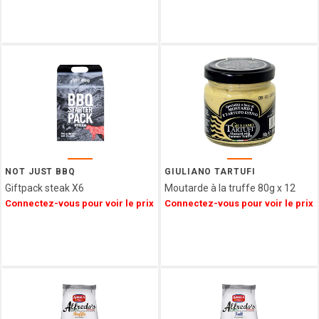
L'HERITAGE
CHOCOLATES
FRANCE
DECOR
CONFISERIE
1844
PATISSERIE
DES
FLANDRES
FERM
FABRIK
NOT JUST BBQ
GIULIANO TARTUFI
ARBRE
Giftpack steak X6
Moutarde à la truffe 80g x 12
A JUS
Connectez-vous pour voir le prix
Connectez-vous pour voir le prix
My
bubble
tea
LOTUS
LOUVAT
LINDFIELD
LA