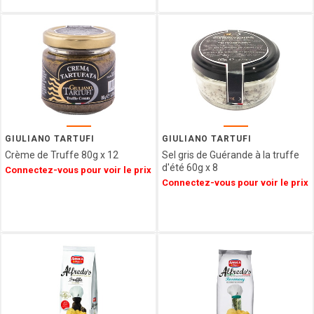
VENCHI
LES
VERGERS
D'ESCOUTE
BORSARI
CHOCOLATERIE
DU
LUXEMBOURG
VAN
GIULIANO TARTUFI
GIULIANO TARTUFI
HAM
Crème de Truffe 80g x 12
Sel gris de Guérande à la truffe
HAMLET
d'été 60g x 8
Connectez-vous pour voir le prix
FIZZY
Connectez-vous pour voir le prix
CUISINE
ETHNIQUE
LA
MAISON
DE LA
PRALINE
CONFISERIE
GUMUCHE