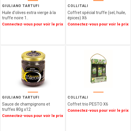
Epicerie
SAINT
GIULIANO TARTUFI
COLLITALI
ANGE
Huile d'olives extra vierge à la
Coffret spécial truffe (sel, huile,
Agriculture
PULMOLL
truffe noire 1..
épices) X6
Biologique
Connectez-vous pour voir le prix
Connectez-vous pour voir le prix
OH
Spécialités
GOURMAND
Régionales
NOT
Décorations
JUST
&
BBQ
Emballages
GERBLE
SIMON
COLL
CHAMPAGNE
ESTERLIN
PECOU
BELFINE
GIULIANO TARTUFI
COLLITALI
Sauce de champignons et
Coffret trio PESTO X6
WEIBLER
truffes 80g x12
Connectez-vous pour voir le prix
ICKX
Connectez-vous pour voir le prix
chocolatier
HEIDEL