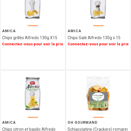
NAMUROISE
BORGO
DE
MEDICI
GLOSEK
AMICA
AMICA
GOURMET
Chips grillés Alfredo 130g X15
Chips Salé Alfredo 130g x 15
Connectez-vous pour voir le prix
Connectez-vous pour voir le prix
CHOCOLAT
MATHEZ
SOCCA
CHIPS
AFCHAIN
L'ATELIER
SAINT
MICHEL
CONFISERIE
LAURA
VALENTINE
MONTOSCO
AMICA
OH GOURMAND
PIERROT
Chips citron et basilic Alfredo
Schiacciatine (Crackers) romarin
GOURMAND