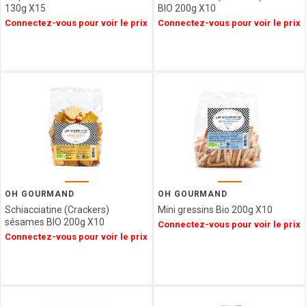
130g X15
BIO 200g X10
MESSORI
Connectez-vous pour voir le prix
Connectez-vous pour voir le prix
BREBION
La maison
d'Armorine
MAISON
PELTIER
SPARKTEEZ
LA
DELICIEUSE
ZALG
FURIFURI
BOCA
OH GOURMAND
OH GOURMAND
D'AQUI
Schiacciatine (Crackers)
Mini gressins Bio 200g X10
SAVONNERIE
sésames BIO 200g X10
Connectez-vous pour voir le prix
DE BORMES
Connectez-vous pour voir le prix
JEANTAINE
BONVIVANT
CHOCOLAT
MARTINEZ