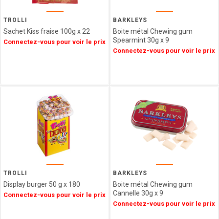
Epicerie
SAINT
ANGE
TROLLI
BARKLEYS
Agriculture
PULMOLL
Sachet Kiss fraise 100g x 22
Boite métal Chewing gum
Biologique
Spearmint 30g x 9
OH
Connectez-vous pour voir le prix
Spécialités
Connectez-vous pour voir le prix
GOURMAND
Régionales
NOT
Décorations
JUST
&
BBQ
Emballages
GERBLE
SIMON
COLL
CHAMPAGNE
ESTERLIN
PECOU
BELFINE
TROLLI
BARKLEYS
WEIBLER
Display burger 50 g x 180
Boite métal Chewing gum
ICKX
Cannelle 30g x 9
Connectez-vous pour voir le prix
chocolatier
Connectez-vous pour voir le prix
HEIDEL