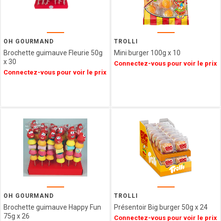
GIDA
ABTEY
LIPS
GROIX
OH GOURMAND
TROLLI
ET
Brochette guimauve Fleurie 50g
Mini burger 100g x 10
NATURE
x 30
Connectez-vous pour voir le prix
FERRIGNO
Connectez-vous pour voir le prix
COLLITALI
WEBER
LES
CARAMELS
D'ISIGNY
MOPEC
BACOMA
GALUP
MAISON DE
FLORENTINS
BARATTI
OH GOURMAND
TROLLI
&
Brochette guimauve Happy Fun
Présentoir Big burger 50g x 24
75g x 26
MILANO
Connectez-vous pour voir le prix