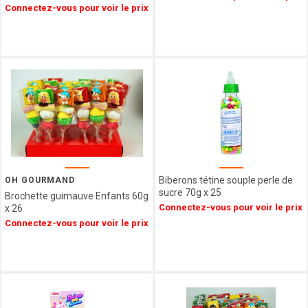
Connectez-vous pour voir le prix
L'HERITAGE
CHOCOLATES
FRANCE
DECOR
CONFISERIE
1844
PATISSERIE
DES
FLANDRES
FERM
FABRIK
ARBRE
Biberons tétine souple perle de
OH GOURMAND
sucre 70g x 25
A JUS
Brochette guimauve Enfants 60g
Connectez-vous pour voir le prix
x 26
My
Connectez-vous pour voir le prix
bubble
tea
LOTUS
LOUVAT
LINDFIELD
LA