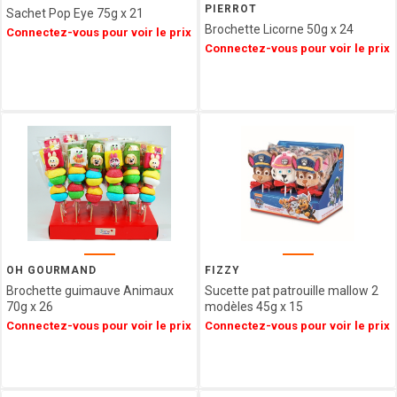
PIERROT
Sachet Pop Eye 75g x 21
MESSORI
Brochette Licorne 50g x 24
Connectez-vous pour voir le prix
BREBION
Connectez-vous pour voir le prix
La maison
d'Armorine
MAISON
PELTIER
SPARKTEEZ
LA
DELICIEUSE
ZALG
FURIFURI
BOCA
D'AQUI
OH GOURMAND
FIZZY
SAVONNERIE
Brochette guimauve Animaux
Sucette pat patrouille mallow 2
DE BORMES
70g x 26
modèles 45g x 15
JEANTAINE
Connectez-vous pour voir le prix
Connectez-vous pour voir le prix
BONVIVANT
CHOCOLAT
MARTINEZ