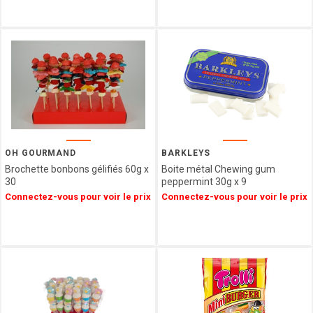
VENCHI
LES
VERGERS
D'ESCOUTE
BORSARI
CHOCOLATERIE
DU
LUXEMBOURG
VAN
HAM
OH GOURMAND
BARKLEYS
HAMLET
Brochette bonbons gélifiés 60g x
Boite métal Chewing gum
FIZZY
30
peppermint 30g x 9
CUISINE
Connectez-vous pour voir le prix
Connectez-vous pour voir le prix
ETHNIQUE
LA
MAISON
DE LA
PRALINE
CONFISERIE
GUMUCHE