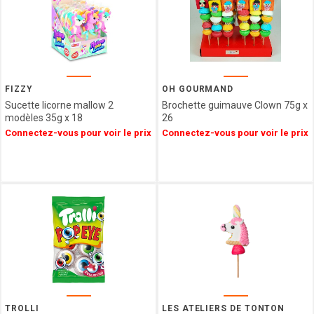
NAMUROISE
BORGO
DE
MEDICI
GLOSEK
GOURMET
FIZZY
OH GOURMAND
Sucette licorne mallow 2
Brochette guimauve Clown 75g x
CHOCOLAT
modèles 35g x 18
26
MATHEZ
Connectez-vous pour voir le prix
Connectez-vous pour voir le prix
SOCCA
CHIPS
AFCHAIN
L'ATELIER
SAINT
MICHEL
CONFISERIE
LAURA
VALENTINE
MONTOSCO
PIERROT
TROLLI
LES ATELIERS DE TONTON
GOURMAND