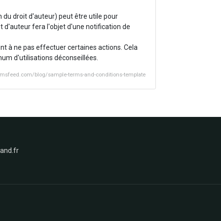
 du droit d'auteur) peut être utile pour
 d'auteur fera l'objet d'une notification de
ent à ne pas effectuer certaines actions. Cela
um d'utilisations déconseillées.
termsfeed.com/blog/sample-terms-and-conditions-template
nd.fr