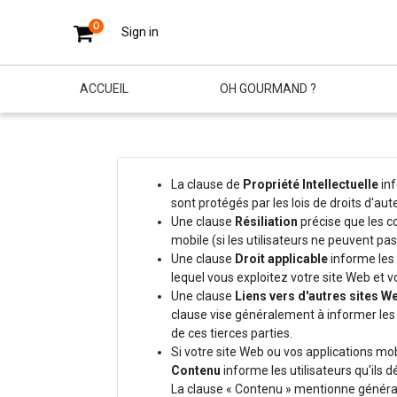
0
Sign in
ACCUEIL
OH GOURMAND ?
La clause de
Propriété Intellectuelle
inf
sont protégés par les lois de droits d'aut
Une clause
Résiliation
précise que les co
mobile (si les utilisateurs ne peuvent pas
Une clause
Droit applicable
informe les u
lequel vous exploitez votre site Web et v
Une clause
Liens vers d'autres sites W
clause vise généralement à informer les ut
de ces tierces parties.
Si votre site Web ou vos applications mob
Contenu
informe les utilisateurs qu'ils d
La clause « Contenu » mentionne générale