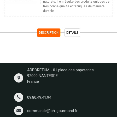
naturels. Il en résulte des produits uniques de
très bonne qualité et fabriqués de manière
durable.
DESCRIPTION
DETAILS
ARBORETUM - 01 place des papeteries
92000 NANTERRE
France
09.80.49.41.94
commande@oh-gourmand.fr