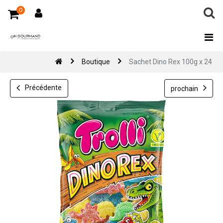
0
Boutique
Sachet Dino Rex 100g x 24
Précédente
prochain