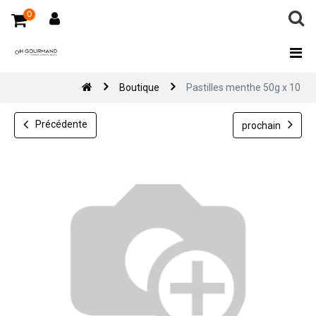
0
Boutique
Pastilles menthe 50g x 10
Précédente
prochain