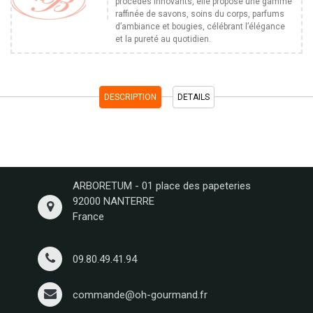
procédés innovants, elle propose une gamme
raffinée de savons, soins du corps, parfums
d’ambiance et bougies, célébrant l’élégance
et la pureté au quotidien.
DESCRIPTION
DETAILS
ARBORETUM - 01 place des papeteries
92000 NANTERRE
France
09.80.49.41.94
commande@oh-gourmand.fr