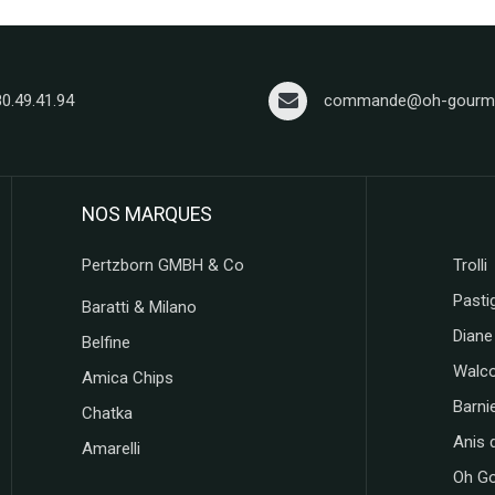
80.49.41.94
commande@oh-gourma
NOS MARQUES
Pertzborn GMBH & Co
Trolli
Pastig
Baratti & Milano
Diane
Belfine
Walc
Amica Chips
Barni
Chatka
Anis 
Amarelli
Oh G