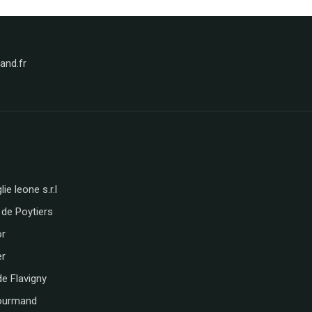
nd.fr
lie leone s.r.l
 de Poytiers
or
er
de Flavigny
ourmand