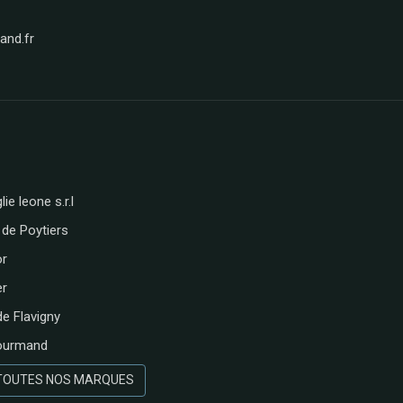
nd.fr
lie leone s.r.l
 de Poytiers
or
er
de Flavigny
ourmand
 TOUTES NOS MARQUES