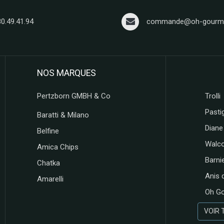
80.49.41.94
commande@oh-gourma
NOS MARQUES
Pertzborn GMBH & Co
Trolli
Pastig
Baratti & Milano
Diane
Belfine
Walc
Amica Chips
Barni
Chatka
Anis 
Amarelli
Oh G
VOIR