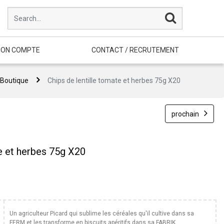
ON COMPTE
CONTACT / RECRUTEMENT
Boutique
Chips de lentille tomate et herbes 75g X20
prochain
te et herbes 75g X20
Un agriculteur Picard qui sublime les céréales qu'il cultive dans sa
FERM et les transforme en biscuits apéritifs dans sa FABRIK.