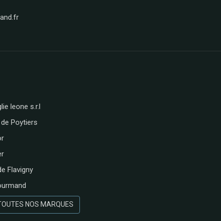
nd.fr
lie leone s.r.l
 de Poytiers
or
er
de Flavigny
ourmand
 TOUTES NOS MARQUES