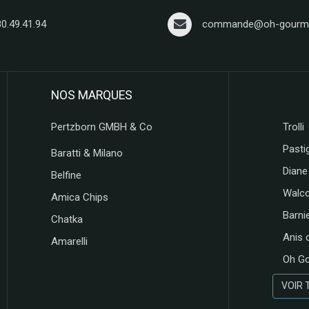
80.49.41.94
commande@oh-gourma
NOS MARQUES
Pertzborn GMBH & Co
Trolli
Pastig
Baratti & Milano
Diane
Belfine
Walc
Amica Chips
Barni
Chatka
Anis 
Amarelli
Oh G
VOIR