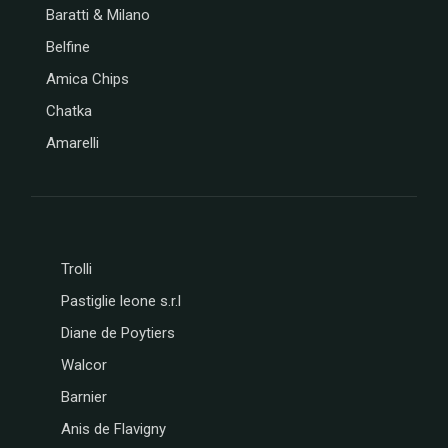
Baratti & Milano
Belfine
Amica Chips
Chatka
Amarelli
Trolli
Pastiglie leone s.r.l
Diane de Poytiers
Walcor
Barnier
Anis de Flavigny