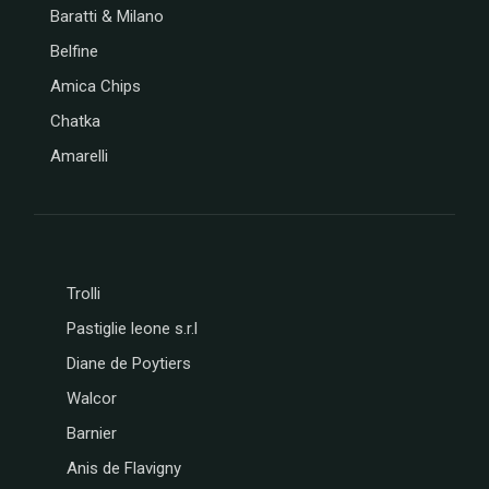
Baratti & Milano
Belfine
Amica Chips
Chatka
Amarelli
Trolli
Pastiglie leone s.r.l
Diane de Poytiers
Walcor
Barnier
Anis de Flavigny