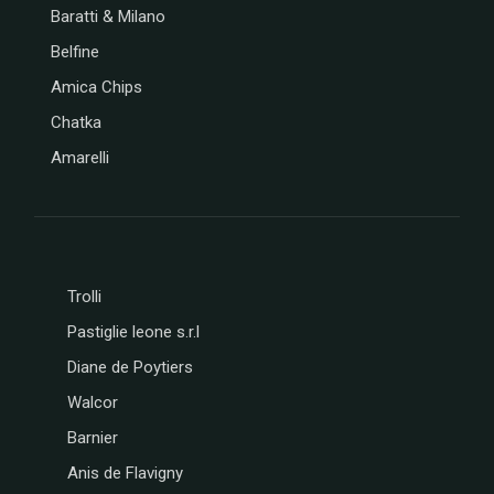
Baratti & Milano
Belfine
Amica Chips
Chatka
Amarelli
Trolli
Pastiglie leone s.r.l
Diane de Poytiers
Walcor
Barnier
Anis de Flavigny