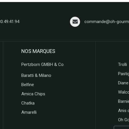
80.49.41.94
commande@oh-gourma
NOS MARQUES
Pertzborn GMBH & Co
Trolli
Pastig
Baratti & Milano
Diane
Belfine
Walc
Amica Chips
Barni
Chatka
Anis 
Amarelli
Oh G