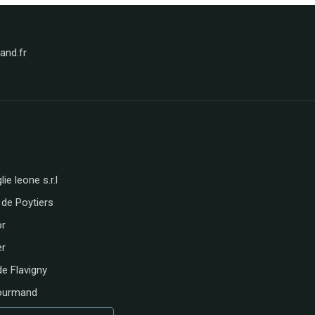
nd.fr
lie leone s.r.l
 de Poytiers
or
er
de Flavigny
ourmand