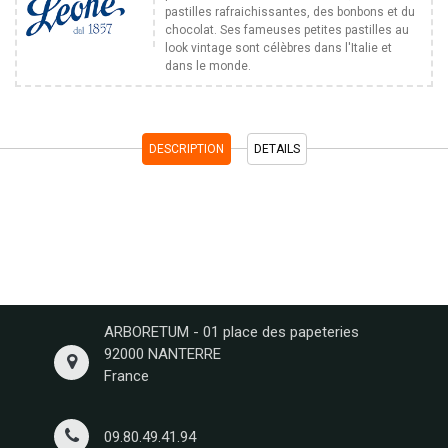
pastilles rafraichissantes, des bonbons et du
chocolat. Ses fameuses petites pastilles au
look vintage sont célèbres dans l'Italie et
dans le monde.
DESCRIPTION
DETAILS
ARBORETUM - 01 place des papeteries
92000 NANTERRE
France
09.80.49.41.94