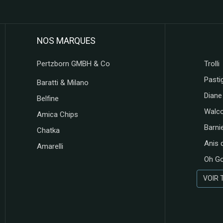
NOS MARQUES
Pertzborn GMBH & Co
Trolli
Pastig
Baratti & Milano
Diane
Belfine
Walc
Amica Chips
Barni
Chatka
Anis 
Amarelli
Oh G
VOIR