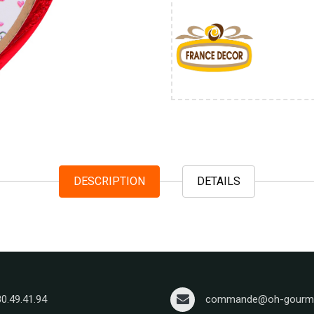
DESCRIPTION
DETAILS
80.49.41.94
commande@oh-gourma