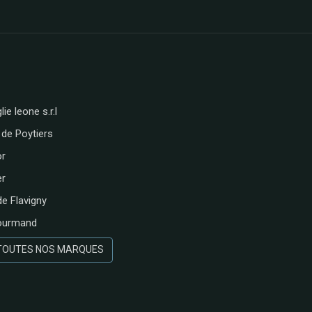
lie leone s.r.l
 de Poytiers
or
er
de Flavigny
ourmand
 TOUTES NOS MARQUES