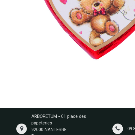
ARBORETUM - 01 place des
papeteries
09.
92000 NANTERRE