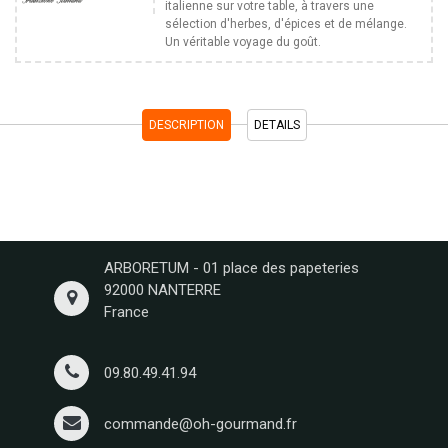
italienne sur votre table, à travers une
sélection d'herbes, d'épices et de mélange.
Un véritable voyage du goût.
DESCRIPTION
DETAILS
ARBORETUM - 01 place des papeteries
92000 NANTERRE
France
09.80.49.41.94
commande@oh-gourmand.fr