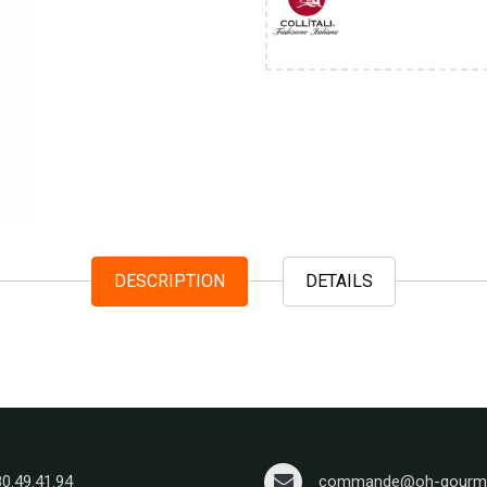
DESCRIPTION
DETAILS
80.49.41.94
commande@oh-gourma