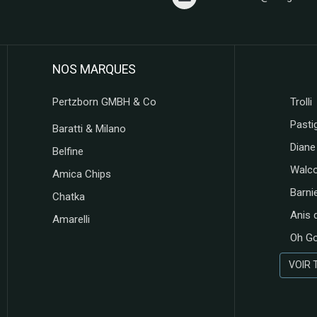
NOS MARQUES
Pertzborn GMBH & Co
Trolli
Pastig
Baratti & Milano
Diane
Belfine
Walc
Amica Chips
Barni
Chatka
Anis 
Amarelli
Oh G
VOIR