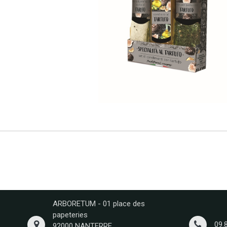
ARBORETUM - 01 place des
papeteries
09.
92000 NANTERRE