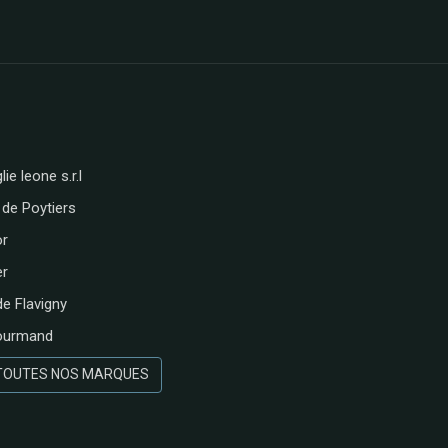
lie leone s.r.l
 de Poytiers
or
er
de Flavigny
ourmand
 TOUTES NOS MARQUES