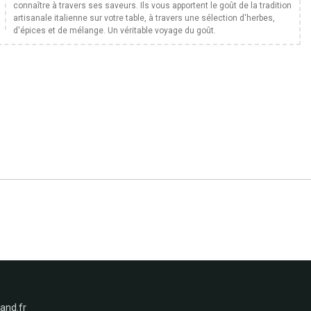
connaître à travers ses saveurs. Ils vous apportent le goût de la tradition
artisanale italienne sur votre table, à travers une sélection d'herbes,
d'épices et de mélange. Un véritable voyage du goût.
nd.fr