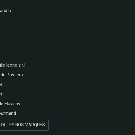
nd.fr
lie leone s.r.l
 de Poytiers
or
er
de Flavigny
ourmand
 TOUTES NOS MARQUES