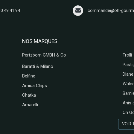
80.49.41.94
commande@oh-gourma
NOS MARQUES
Pertzborn GMBH & Co
Trolli
Pastig
Baratti & Milano
Diane
Belfine
Walc
Amica Chips
Barni
Chatka
Anis 
Amarelli
Oh G
VOIR