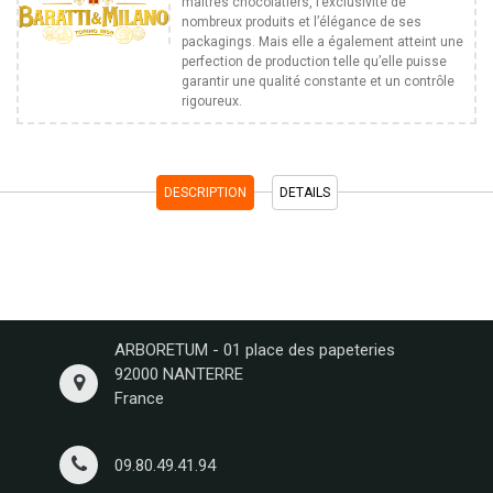
maîtres chocolatiers, l’exclusivité de
nombreux produits et l’élégance de ses
packagings. Mais elle a également atteint une
perfection de production telle qu’elle puisse
garantir une qualité constante et un contrôle
rigoureux.
DESCRIPTION
DETAILS
ARBORETUM - 01 place des papeteries
92000 NANTERRE
France
09.80.49.41.94