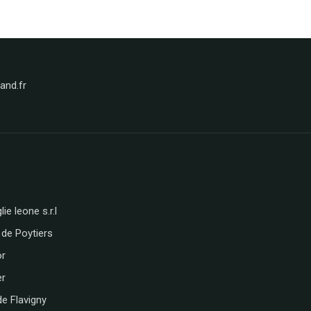
nd.fr
lie leone s.r.l
 de Poytiers
or
er
de Flavigny