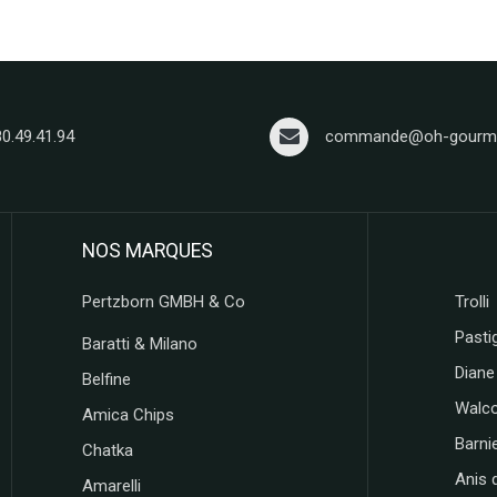
80.49.41.94
commande@oh-gourma
NOS MARQUES
Pertzborn GMBH & Co
Trolli
Pastig
Baratti & Milano
Diane
Belfine
Walc
Amica Chips
Barni
Chatka
Anis 
Amarelli