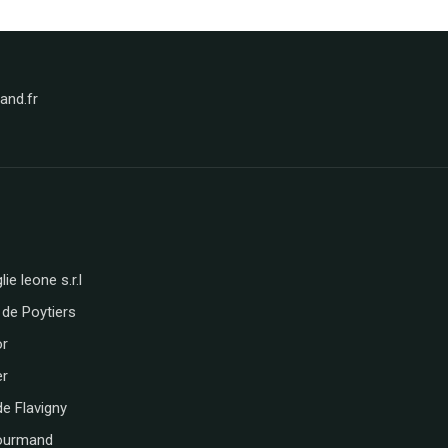
nd.fr
lie leone s.r.l
 de Poytiers
or
er
de Flavigny
ourmand