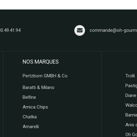
80.49.41.94
commande@oh-gourma
NOS MARQUES
Pertzborn GMBH & Co
Trolli
Pastig
Baratti & Milano
Diane
Belfine
Walc
Amica Chips
Barni
Chatka
Anis 
Amarelli
Oh G