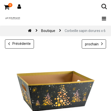
0
Boutique
Corbeille sapin dorures x 6
Précédente
prochain