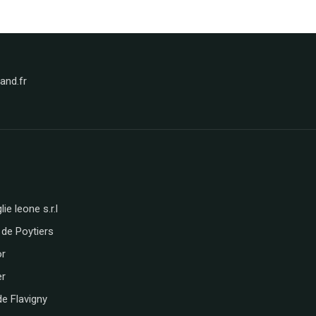
nd.fr
lie leone s.r.l
 de Poytiers
or
er
de Flavigny