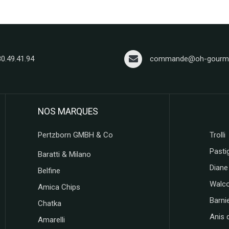
80.49.41.94
commande@oh-gourma
NOS MARQUES
Pertzborn GMBH & Co
Trolli
Pastig
Baratti & Milano
Diane
Belfine
Walc
Amica Chips
Barni
Chatka
Anis 
Amarelli