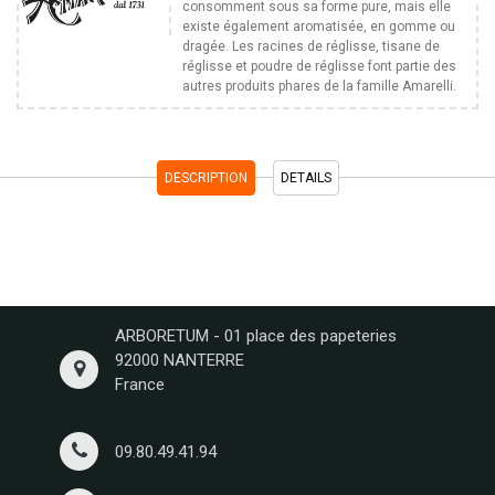
consomment sous sa forme pure, mais elle
existe également aromatisée, en gomme ou
dragée. Les racines de réglisse, tisane de
réglisse et poudre de réglisse font partie des
autres produits phares de la famille Amarelli.
DESCRIPTION
DETAILS
ARBORETUM - 01 place des papeteries
92000 NANTERRE
France
09.80.49.41.94