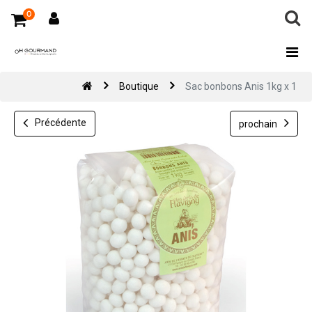
0
Boutique
Sac bonbons Anis 1kg x 1
Précédente
prochain