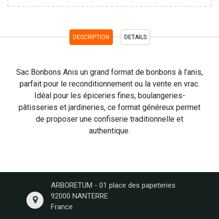
DESCRIPTION
DETAILS
Sac Bonbons Anis u
n grand format de bonbons à l’anis,
parfait pour le reconditionnement ou la vente en vrac.
Idéal pour les
épiceries fines
,
boulangeries-
pâtisseries
et
jardineries
, ce format généreux permet
de proposer une confiserie traditionnelle et
authentique.
ARBORETUM - 01 place des papeteries
92000 NANTERRE
France