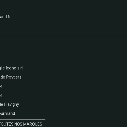
nd.fr
lie leone s.r.l
 de Poytiers
or
er
de Flavigny
ourmand
 TOUTES NOS MARQUES