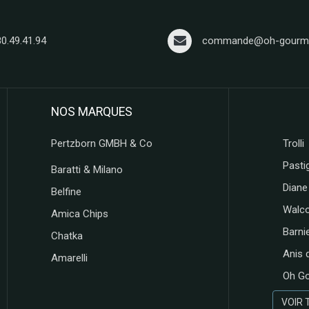
80.49.41.94
commande@oh-gourma
NOS MARQUES
Pertzborn GMBH & Co
Trolli
Pastig
Baratti & Milano
Diane
Belfine
Walc
Amica Chips
Barni
Chatka
Anis 
Amarelli
Oh G
VOIR