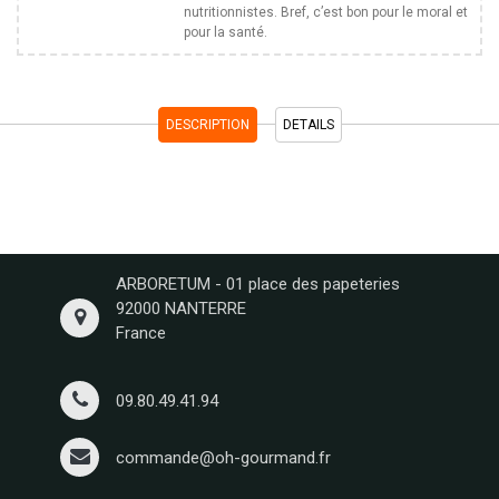
nutritionnistes. Bref, c’est bon pour le moral et
pour la santé.
DESCRIPTION
DETAILS
ARBORETUM - 01 place des papeteries
92000 NANTERRE
France
09.80.49.41.94
commande@oh-gourmand.fr