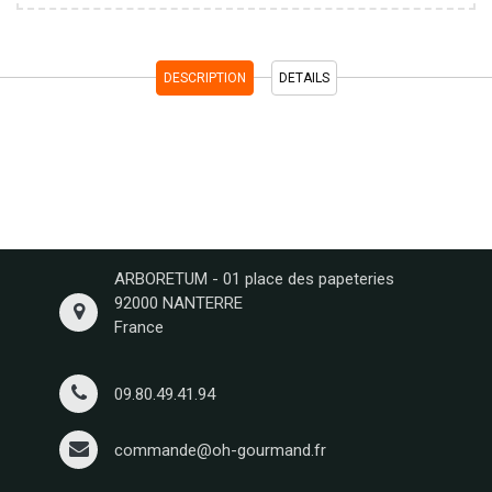
DESCRIPTION
DETAILS
ARBORETUM - 01 place des papeteries
92000 NANTERRE
France
09.80.49.41.94
commande@oh-gourmand.fr