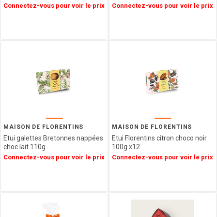
Connectez-vous pour voir le prix
Connectez-vous pour voir le prix
L'HERITAGE
CHOCOLATES
FRANCE
DECOR
CONFISERIE
1844
PATISSERIE
DES
FLANDRES
FERM
FABRIK
ARBRE
MAISON DE FLORENTINS
MAISON DE FLORENTINS
A JUS
Etui galettes Bretonnes nappées
Etui Florentins citron choco noir
choc lait 110g ..
100g x12
My
Connectez-vous pour voir le prix
Connectez-vous pour voir le prix
bubble
tea
LOTUS
LOUVAT
LINDFIELD
LA