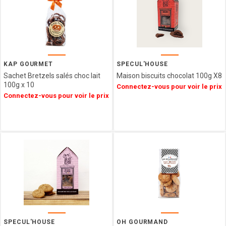
NAMUROISE
BORGO
DE
MEDICI
GLOSEK
GOURMET
KAP GOURMET
SPECUL'HOUSE
Sachet Bretzels salés choc lait
Maison biscuits chocolat 100g X8
CHOCOLAT
100g x 10
Connectez-vous pour voir le prix
MATHEZ
Connectez-vous pour voir le prix
SOCCA
CHIPS
AFCHAIN
L'ATELIER
SAINT
MICHEL
CONFISERIE
LAURA
VALENTINE
MONTOSCO
PIERROT
SPECUL'HOUSE
OH GOURMAND
GOURMAND