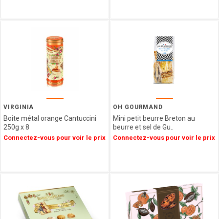
VENCHI
LES
VERGERS
D'ESCOUTE
BORSARI
CHOCOLATERIE
DU
LUXEMBOURG
VAN
HAM
VIRGINIA
OH GOURMAND
HAMLET
Boite métal orange Cantuccini
Mini petit beurre Breton au
FIZZY
250g x 8
beurre et sel de Gu..
CUISINE
Connectez-vous pour voir le prix
Connectez-vous pour voir le prix
ETHNIQUE
LA
MAISON
DE LA
PRALINE
CONFISERIE
GUMUCHE