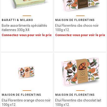
GIDA
ABTEY
LIPS
GROIX
BARATTI & MILANO
MAISON DE FLORENTINS
ET
Boite assortiments spécialités
Etui Florentins cbs choco noir
NATURE
italiennes 330g X4
100g x12
FERRIGNO
Connectez-vous pour voir le prix
Connectez-vous pour voir le prix
COLLITALI
WEBER
LES
CARAMELS
D'ISIGNY
MOPEC
BACOMA
GALUP
MAISON DE
FLORENTINS
BARATTI
MAISON DE FLORENTINS
MAISON DE FLORENTINS
&
Etui Florentins orange choco noir
Etui Florentins cbs chocolat lait
100g x12
100g x12
MILANO