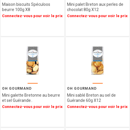
Maison biscuits Spéculoos
Mini palet Breton aux perles de
MESSORI
beurre 100g X8
chocolat 80g X12
BREBION
Connectez-vous pour voir le prix
Connectez-vous pour voir le prix
La maison
d'Armorine
MAISON
PELTIER
SPARKTEEZ
LA
DELICIEUSE
ZALG
FURIFURI
BOCA
D'AQUI
OH GOURMAND
OH GOURMAND
SAVONNERIE
Mini galette Bretonne au beurre
Mini sablé Breton au sel de
DE BORMES
et sel Guérande..
Guérande 60g X12
JEANTAINE
Connectez-vous pour voir le prix
Connectez-vous pour voir le prix
BONVIVANT
CHOCOLAT
MARTINEZ