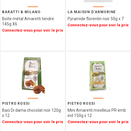
Epicerie
SAINT
ANGE
BARATTI & MILANO
LA MAISON D'ARMORINE
Agriculture
PULMOLL
Boite métal Amaretti tendre
Pyramide florentin noir 50g x 7
Biologique
145g X6
OH
Connectez-vous pour voir le prix
Spécialités
Connectez-vous pour voir le prix
GOURMAND
Régionales
NOT
Décorations
JUST
&
BBQ
Emballages
GERBLE
SIMON
COLL
CHAMPAGNE
ESTERLIN
PECOU
BELFINE
PIETRO ROSSI
PIETRO ROSSI
WEIBLER
Baci Di dama chocolat noir 120g
Mini Amaretti moelleux PR emb
ICKX
x 12
ind 150g x 12
chocolatier
Connectez-vous pour voir le prix
Connectez-vous pour voir le prix
HEIDEL