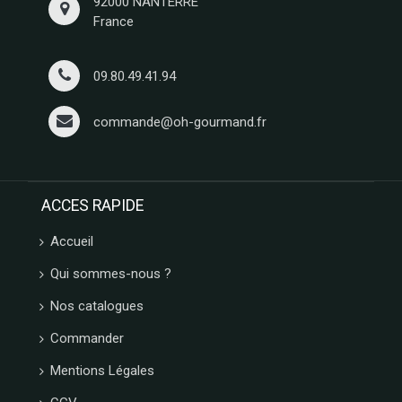
92000 NANTERRE
GIDA
France
ABTEY
LIPS
GROIX
09.80.49.41.94
ET
NATURE
commande@oh-gourmand.fr
FERRIGNO
COLLITALI
WEBER
LES
ACCES RAPIDE
CARAMELS
D'ISIGNY
Accueil
MOPEC
BACOMA
Qui sommes-nous ?
GALUP
Nos catalogues
MAISON DE
FLORENTINS
Commander
BARATTI
Mentions Légales
&
MILANO