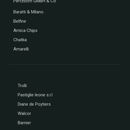
Pertzborn GMBH & Co
NAMUROISE
Baratti & Milano
BORGO
DE
Belfine
MEDICI
Amica Chips
GLOSEK
GOURMET
Chatka
CHOCOLAT
Amarelli
MATHEZ
SOCCA
CHIPS
AFCHAIN
L'ATELIER
SAINT
Trolli
MICHEL
Pastiglie leone s.r.l
CONFISERIE
LAURA
Diane de Poytiers
VALENTINE
Walcor
MONTOSCO
PIERROT
Barnier
GOURMAND