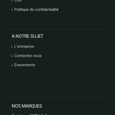
CGV
L'HERITAGE
CHOCOLATES
Politique de confidentialité
FRANCE
DECOR
CONFISERIE
1844
A NOTRE SUJET
PATISSERIE
DES
L'entreprise
FLANDRES
FERM
Contactez nous
FABRIK
Evenements
ARBRE
A JUS
My
bubble
tea
LOTUS
LOUVAT
NOS MARQUES
LINDFIELD
LA