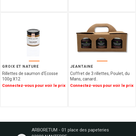
VENCHI
LES
VERGERS
D'ESCOUTE
BORSARI
CHOCOLATERIE
DU
LUXEMBOURG
VAN
HAM
GROIX ET NATURE
JEANTAINE
HAMLET
Rillettes de saumon d'Ecosse
Coffret de 3 rillettes, Poulet, du
FIZZY
100g X12
Mans, canard..
CUISINE
Connectez-vous pour voir le prix
Connectez-vous pour voir le prix
ETHNIQUE
LA
MAISON
DE LA
PRALINE
CONFISERIE
ARBORETUM - 01 place des papeteries
GUMUCHE