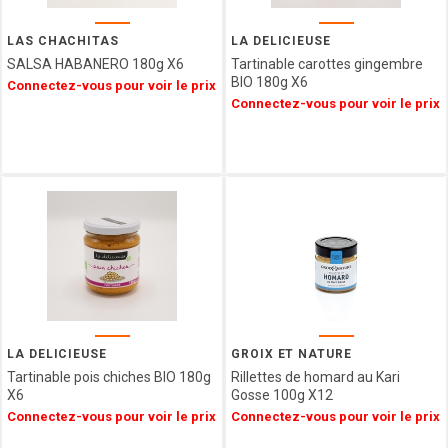
Epicerie
SAINT
ANGE
LAS CHACHITAS
LA DELICIEUSE
Agriculture
PULMOLL
SALSA HABANERO 180g X6
Tartinable carottes gingembre
Biologique
BIO 180g X6
OH
Connectez-vous pour voir le prix
Spécialités
Connectez-vous pour voir le prix
GOURMAND
Régionales
NOT
Décorations
JUST
&
BBQ
Emballages
GERBLE
SIMON
COLL
CHAMPAGNE
ESTERLIN
PECOU
BELFINE
LA DELICIEUSE
GROIX ET NATURE
WEIBLER
Tartinable pois chiches BIO 180g
Rillettes de homard au Kari
ICKX
X6
Gosse 100g X12
chocolatier
Connectez-vous pour voir le prix
Connectez-vous pour voir le prix
HEIDEL