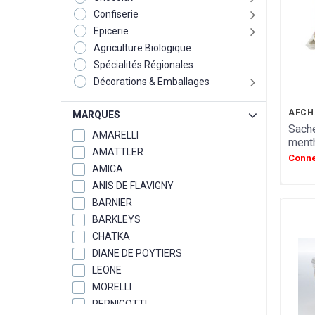
Confiserie
Epicerie
Agriculture Biologique
Spécialités Régionales
Décorations & Emballages
AFCH
MARQUES
Sache
AMARELLI
menth
AMATTLER
Conne
AMICA
ANIS DE FLAVIGNY
BARNIER
BARKLEYS
CHATKA
DIANE DE POYTIERS
LEONE
MORELLI
PERNIGOTTI