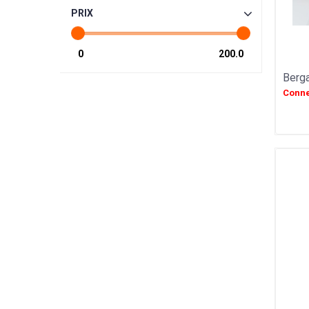
GIULIANO TARTUFI
PRIX
TROLLI
SIC
SAINT ANGE
PULMOLL
Berga
OH GOURMAND
Conne
NOT JUST BBQ
GERBLE
SIMON COLL
CHAMPAGNE ESTERLIN
PECOU
BELFINE
WEIBLER
ICKX chocolatier
HEIDEL
VENCHI
LES VERGERS D'ESCOUTE
BORSARI
CHOCOLATERIE DU LUXEMBOURG