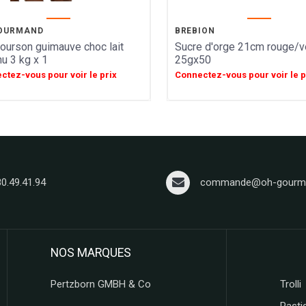
OURMAND
BREBION
 ourson guimauve choc lait
Sucre d'orge 21cm rouge/v
nu 3 kg x 1
25gx50
ctez-vous pour voir le prix
Connectez-vous pour voir le p
80.49.41.94
commande@oh-gourma
NOS MARQUES
Pertzborn GMBH & Co
Trolli