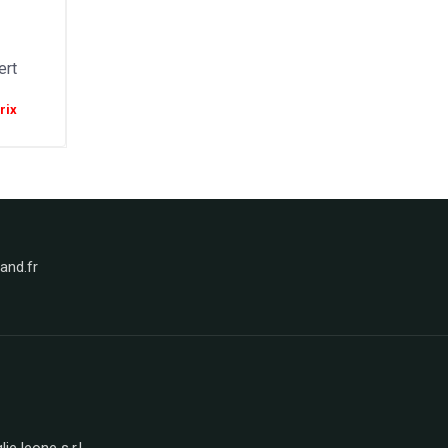
ert
rix
nd.fr