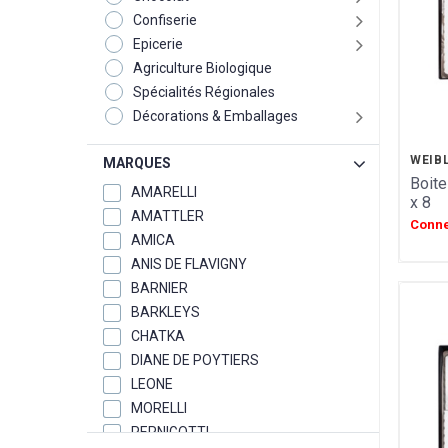
Confiserie
Epicerie
Agriculture Biologique
Spécialités Régionales
Décorations & Emballages
WEIB
MARQUES
Boite
AMARELLI
x 8
AMATTLER
Conne
AMICA
ANIS DE FLAVIGNY
BARNIER
BARKLEYS
CHATKA
DIANE DE POYTIERS
LEONE
MORELLI
PERNIGOTTI