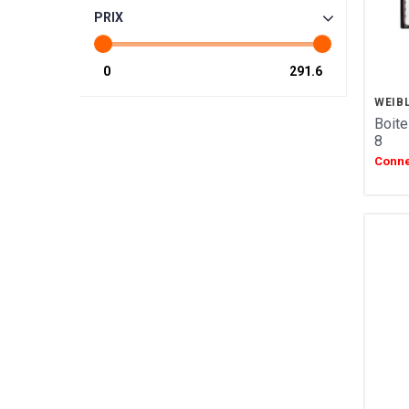
GIULIANO TARTUFI
PRIX
TROLLI
SIC
SAINT ANGE
PULMOLL
WEIB
OH GOURMAND
Boite
NOT JUST BBQ
8
GERBLE
Conne
SIMON COLL
CHAMPAGNE ESTERLIN
PECOU
BELFINE
WEIBLER
ICKX chocolatier
HEIDEL
VENCHI
LES VERGERS D'ESCOUTE
BORSARI
CHOCOLATERIE DU LUXEMBOURG