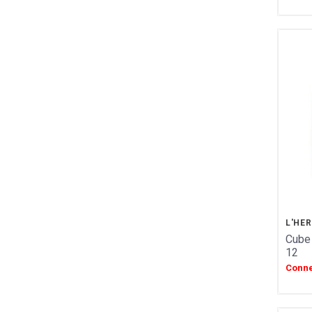
L'HE
Cube
12
Conne