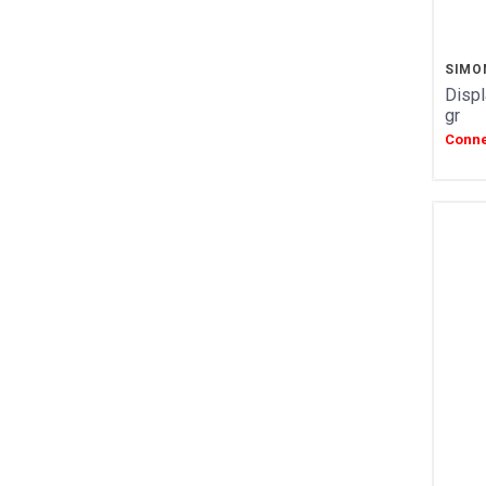
VAN HAM
HAMLET
FIZZY
SIMO
Displ
CUISINE ETHNIQUE
gr
LA MAISON DE LA PRALINE
Conne
CONFISERIE GUMUCHE
GIDA
ABTEY
LIPS
GROIX ET NATURE
FERRIGNO
COLLITALI
WEBER
LES CARAMELS D'ISIGNY
MOPEC
BACOMA
GALUP
MAISON DE FLORENTINS