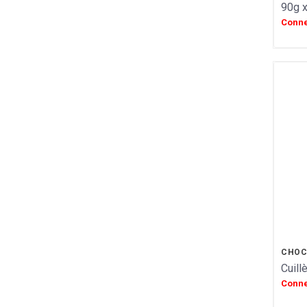
MONTOSCO
90g x
PIERROT GOURMAND
Conne
MESSORI
BREBION
La maison d'Armorine
MAISON PELTIER
SPARKTEEZ
LA DELICIEUSE
ZALG
FURIFURI
BOCA D'AQUI
SAVONNERIE DE BORMES
JEANTAINE
BONVIVANT
CHOCOLAT MARTINEZ
CHOCOLATE AND LOVE
CHOC
Cuill
LA COMPAGNIE D ANCONE
Conne