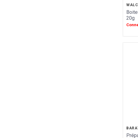
BARATTI & MILANO
WAL
L'HERITAGE CHOCOLATES
Boite
FRANCE DECOR
20g
CONFISERIE 1844
Conne
PATISSERIE DES FLANDRES
FERM FABRIK
ARBRE A JUS
My bubble tea
LOTUS
LOUVAT
LINDFIELD
LA NAMUROISE
BORGO DE MEDICI
GLOSEK GOURMET
CHOCOLAT MATHEZ
SOCCA CHIPS
AFCHAIN
L'ATELIER SAINT MICHEL
BARA
CONFISERIE LAURA VALENTINE
Prépa