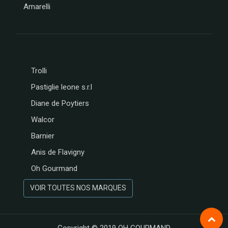
Amarelli
MESSORI
BREBION
La maison
d'Armorine
MAISON
PELTIER
Trolli
SPARKTEEZ
Pastiglie leone s.r.l
LA
DELICIEUSE
Diane de Poytiers
ZALG
Walcor
FURIFURI
Barnier
BOCA
D'AQUI
Anis de Flavigny
SAVONNERIE
Oh Gourmand
DE BORMES
JEANTAINE
VOIR TOUTES NOS MARQUES
BONVIVANT
CHOCOLAT
MARTINEZ