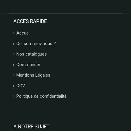
L'HERITAGE
CHOCOLATES
FRANCE
ACCES RAPIDE
DECOR
CONFISERIE
Accueil
1844
Qui sommes-nous ?
PATISSERIE
DES
Nos catalogues
FLANDRES
FERM
Commander
FABRIK
Mentions Légales
ARBRE
A JUS
CGV
My
bubble
Politique de confidentialité
tea
LOTUS
LOUVAT
LINDFIELD
A NOTRE SUJET
LA