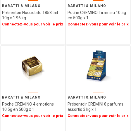
Epicerie
SAINT
BARATTI & MILANO
BARATTI & MILANO
ANGE
Présentoir Nocciolato 1858 lait
Poche CREMINO Tiramisu 10.5g
Agriculture
PULMOLL
10g x 1.96 kg
en 500g x 1
Biologique
Connectez-vous pour voir le prix
Connectez-vous pour voir le prix
OH
Spécialités
GOURMAND
Régionales
NOT
Décorations
JUST
&
BBQ
Emballages
GERBLE
SIMON
COLL
CHAMPAGNE
ESTERLIN
PECOU
BELFINE
BARATTI & MILANO
BARATTI & MILANO
Poche CREMINO 4 emotions
Présentoir CREMINI 8 parfums
WEIBLER
10.5g en 500g x 1
assortis 3 kg x 1
ICKX
Connectez-vous pour voir le prix
Connectez-vous pour voir le prix
chocolatier
HEIDEL