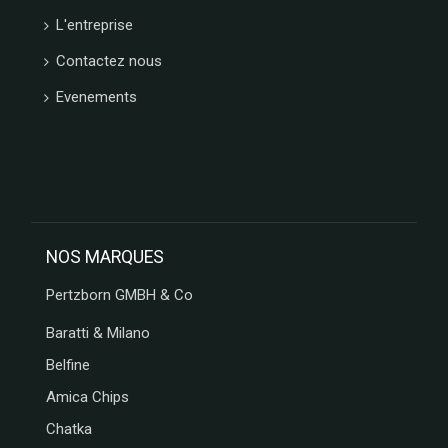
NAMUROISE
L'entreprise
BORGO
Contactez nous
DE
MEDICI
Evenements
GLOSEK
GOURMET
CHOCOLAT
MATHEZ
SOCCA
CHIPS
AFCHAIN
NOS MARQUES
L'ATELIER
SAINT
Pertzborn GMBH & Co
MICHEL
CONFISERIE
Baratti & Milano
LAURA
Belfine
VALENTINE
Amica Chips
MONTOSCO
PIERROT
Chatka
GOURMAND