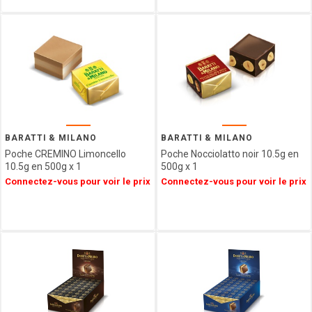
VENCHI
LES
VERGERS
D'ESCOUTE
BORSARI
CHOCOLATERIE
DU
LUXEMBOURG
VAN
BARATTI & MILANO
BARATTI & MILANO
HAM
Poche CREMINO Limoncello
Poche Nocciolatto noir 10.5g en
HAMLET
10.5g en 500g x 1
500g x 1
FIZZY
Connectez-vous pour voir le prix
Connectez-vous pour voir le prix
CUISINE
ETHNIQUE
LA
MAISON
DE LA
PRALINE
CONFISERIE
GUMUCHE