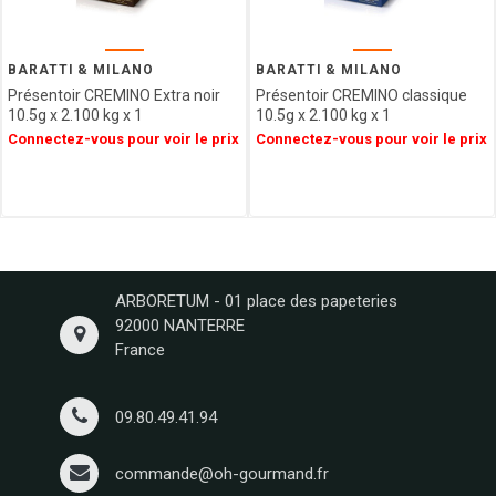
GIDA
ABTEY
LIPS
BARATTI & MILANO
BARATTI & MILANO
GROIX
Présentoir CREMINO Extra noir
Présentoir CREMINO classique
ET
10.5g x 2.100 kg x 1
10.5g x 2.100 kg x 1
NATURE
Connectez-vous pour voir le prix
Connectez-vous pour voir le prix
FERRIGNO
COLLITALI
WEBER
LES
CARAMELS
D'ISIGNY
ARBORETUM - 01 place des papeteries
MOPEC
92000 NANTERRE
BACOMA
France
GALUP
MAISON DE
FLORENTINS
09.80.49.41.94
BARATTI
&
commande@oh-gourmand.fr
MILANO