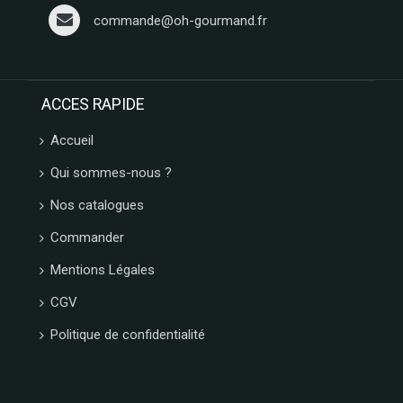
MESSORI
commande@oh-gourmand.fr
BREBION
La maison
d'Armorine
MAISON
ACCES RAPIDE
PELTIER
Accueil
SPARKTEEZ
LA
Qui sommes-nous ?
DELICIEUSE
ZALG
Nos catalogues
FURIFURI
Commander
BOCA
D'AQUI
Mentions Légales
SAVONNERIE
CGV
DE BORMES
JEANTAINE
Politique de confidentialité
BONVIVANT
CHOCOLAT
MARTINEZ