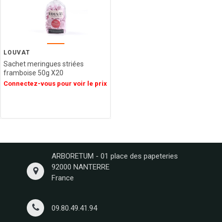
NAMUROISE
BORGO
DE
MEDICI
GLOSEK
LOUVAT
GOURMET
Sachet meringues striées
framboise 50g X20
CHOCOLAT
Connectez-vous pour voir le prix
MATHEZ
SOCCA
CHIPS
AFCHAIN
L'ATELIER
SAINT
MICHEL
ARBORETUM - 01 place des papeteries
CONFISERIE
92000 NANTERRE
LAURA
France
VALENTINE
MONTOSCO
09.80.49.41.94
PIERROT
GOURMAND