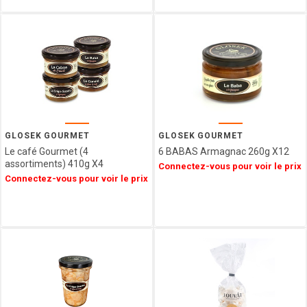
VENCHI
LES
VERGERS
D'ESCOUTE
BORSARI
CHOCOLATERIE
DU
LUXEMBOURG
VAN
GLOSEK GOURMET
GLOSEK GOURMET
HAM
Le café Gourmet (4
6 BABAS Armagnac 260g X12
HAMLET
assortiments) 410g X4
Connectez-vous pour voir le prix
FIZZY
Connectez-vous pour voir le prix
CUISINE
ETHNIQUE
LA
MAISON
DE LA
PRALINE
CONFISERIE
GUMUCHE