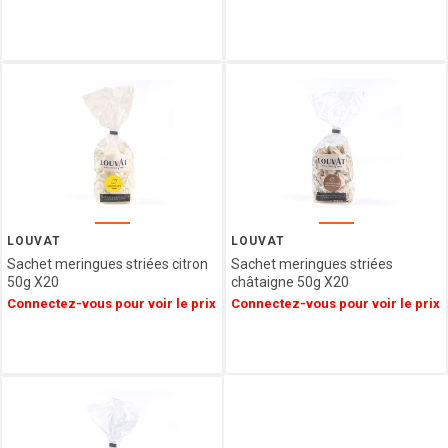
L'HERITAGE
CHOCOLATES
FRANCE
DECOR
CONFISERIE
1844
PATISSERIE
DES
FLANDRES
FERM
FABRIK
LOUVAT
LOUVAT
ARBRE
Sachet meringues striées citron
Sachet meringues striées
A JUS
50g X20
châtaigne 50g X20
Connectez-vous pour voir le prix
Connectez-vous pour voir le prix
My
bubble
tea
LOTUS
LOUVAT
LINDFIELD
LA