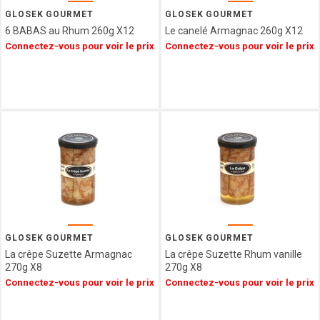
Epicerie
SAINT
GLOSEK GOURMET
GLOSEK GOURMET
ANGE
6 BABAS au Rhum 260g X12
Le canelé Armagnac 260g X12
Agriculture
PULMOLL
Connectez-vous pour voir le prix
Connectez-vous pour voir le prix
Biologique
OH
Spécialités
GOURMAND
Régionales
NOT
Décorations
JUST
&
BBQ
Emballages
GERBLE
SIMON
COLL
CHAMPAGNE
ESTERLIN
PECOU
BELFINE
GLOSEK GOURMET
GLOSEK GOURMET
La crêpe Suzette Armagnac
La crêpe Suzette Rhum vanille
WEIBLER
270g X8
270g X8
ICKX
Connectez-vous pour voir le prix
Connectez-vous pour voir le prix
chocolatier
HEIDEL