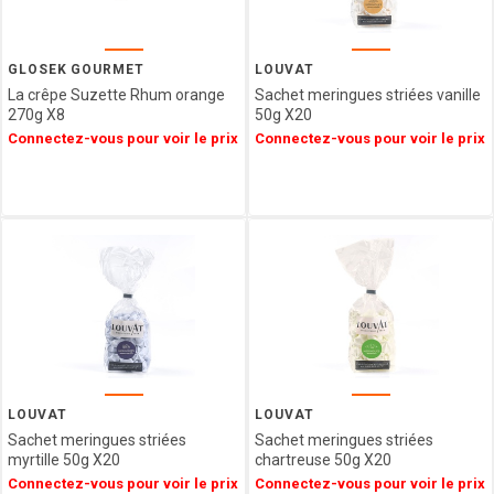
GIDA
ABTEY
LIPS
GLOSEK GOURMET
LOUVAT
GROIX
La crêpe Suzette Rhum orange
Sachet meringues striées vanille
ET
270g X8
50g X20
NATURE
Connectez-vous pour voir le prix
Connectez-vous pour voir le prix
FERRIGNO
COLLITALI
WEBER
LES
CARAMELS
D'ISIGNY
MOPEC
BACOMA
GALUP
MAISON DE
FLORENTINS
LOUVAT
LOUVAT
BARATTI
Sachet meringues striées
Sachet meringues striées
myrtille 50g X20
chartreuse 50g X20
&
MILANO
Connectez-vous pour voir le prix
Connectez-vous pour voir le prix