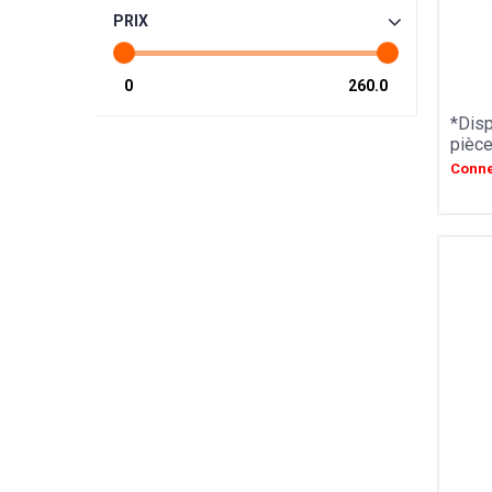
GIULIANO TARTUFI
PRIX
TROLLI
SIC
SAINT ANGE
PULMOLL
*Disp
OH GOURMAND
pièc
NOT JUST BBQ
Conne
GERBLE
SIMON COLL
CHAMPAGNE ESTERLIN
PECOU
BELFINE
WEIBLER
ICKX chocolatier
HEIDEL
VENCHI
LES VERGERS D'ESCOUTE
BORSARI
CHOCOLATERIE DU LUXEMBOURG