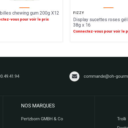
billes chewing gum 200g X12
FIZZY
Display sucettes roses gél
ctez-vous pour voir le prix
38g x 16
Connectez-vous pour voir le p
80.49.41.94
commande@oh-gourma
NOS MARQUES
Pertzborn GMBH & Co
Trolli