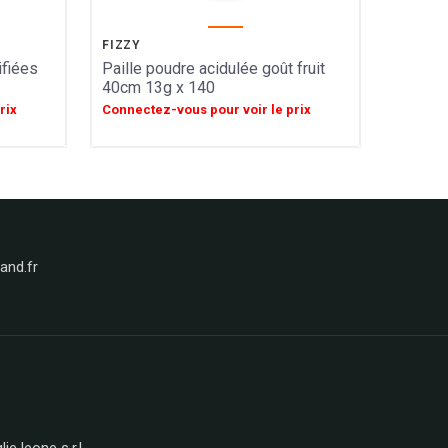
FIZZY
ifiées
Paille poudre acidulée goût fruit
40cm 13g x 140
rix
Connectez-vous pour voir le prix
nd.fr