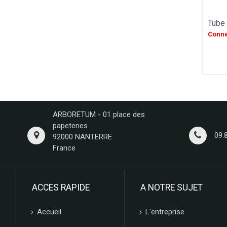
VAN HAM
HAMLET
Tube 
FIZZY
Conne
CUISINE ETHNIQUE
LA MAISON DE LA PRALINE
CONFISERIE GUMUCHE
GIDA
ABTEY
LIPS
ARBORETUM - 01 place des
GROIX ET NATURE
papeteries
FERRIGNO
09.
92000 NANTERRE
COLLITALI
France
WEBER
LES CARAMELS D'ISIGNY
MOPEC
ACCES RAPIDE
A NOTRE SUJET
BACOMA
GALUP
Accueil
L'entreprise
MAISON DE FLORENTINS