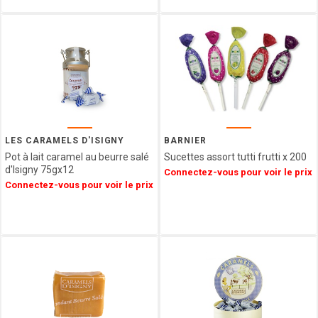
VENCHI
LES
VERGERS
D'ESCOUTE
BORSARI
CHOCOLATERIE
DU
LUXEMBOURG
VAN
LES CARAMELS D'ISIGNY
BARNIER
HAM
Pot à lait caramel au beurre salé
Sucettes assort tutti frutti x 200
HAMLET
d'Isigny 75gx12
Connectez-vous pour voir le prix
FIZZY
Connectez-vous pour voir le prix
CUISINE
ETHNIQUE
LA
MAISON
DE LA
PRALINE
CONFISERIE
GUMUCHE