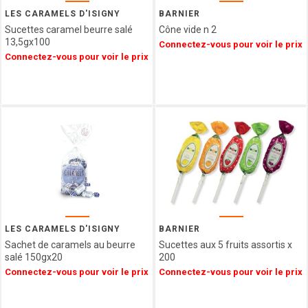
Epicerie
SAINT
LES CARAMELS D'ISIGNY
BARNIER
ANGE
Sucettes caramel beurre salé
Cône vide n 2
Agriculture
PULMOLL
13,5gx100
Connectez-vous pour voir le prix
Biologique
Connectez-vous pour voir le prix
OH
Spécialités
GOURMAND
Régionales
NOT
Décorations
JUST
&
BBQ
Emballages
GERBLE
SIMON
COLL
CHAMPAGNE
ESTERLIN
PECOU
BELFINE
LES CARAMELS D'ISIGNY
BARNIER
Sachet de caramels au beurre
Sucettes aux 5 fruits assortis x
WEIBLER
salé 150gx20
200
ICKX
Connectez-vous pour voir le prix
Connectez-vous pour voir le prix
chocolatier
HEIDEL