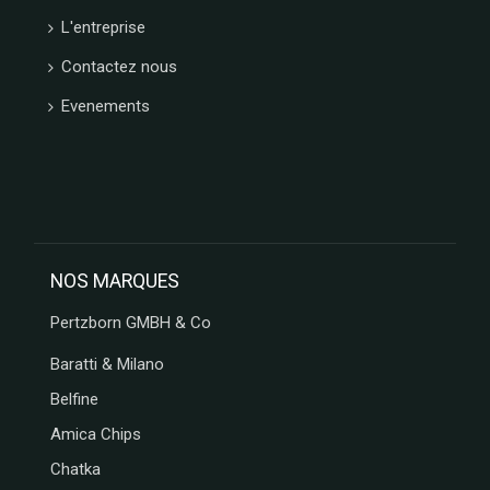
NAMUROISE
L'entreprise
BORGO
Contactez nous
DE
MEDICI
Evenements
GLOSEK
GOURMET
CHOCOLAT
MATHEZ
SOCCA
CHIPS
AFCHAIN
NOS MARQUES
L'ATELIER
SAINT
Pertzborn GMBH & Co
MICHEL
CONFISERIE
Baratti & Milano
LAURA
Belfine
VALENTINE
Amica Chips
MONTOSCO
PIERROT
Chatka
GOURMAND