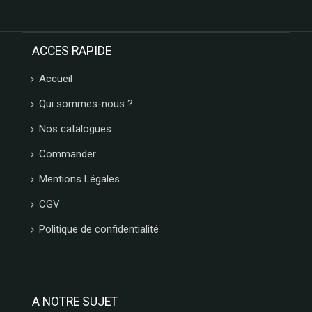
L'HERITAGE
CHOCOLATES
FRANCE
ACCES RAPIDE
DECOR
CONFISERIE
Accueil
1844
Qui sommes-nous ?
PATISSERIE
DES
Nos catalogues
FLANDRES
FERM
Commander
FABRIK
Mentions Légales
ARBRE
A JUS
CGV
My
bubble
Politique de confidentialité
tea
LOTUS
LOUVAT
LINDFIELD
A NOTRE SUJET
LA