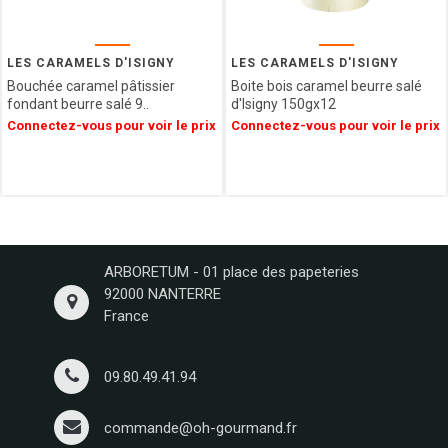
GIDA
ABTEY
LIPS
LES CARAMELS D'ISIGNY
LES CARAMELS D'ISIGNY
GROIX
Bouchée caramel pâtissier
Boite bois caramel beurre salé
ET
fondant beurre salé 9..
d'Isigny 150gx12
NATURE
Connectez-vous pour voir le prix
Connectez-vous pour voir le prix
FERRIGNO
COLLITALI
WEBER
LES
CARAMELS
D'ISIGNY
ARBORETUM - 01 place des papeteries
MOPEC
92000 NANTERRE
BACOMA
France
GALUP
MAISON DE
FLORENTINS
09.80.49.41.94
BARATTI
&
commande@oh-gourmand.fr
MILANO