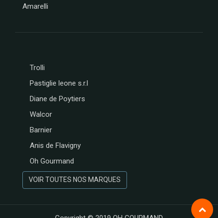
Amarelli
MESSORI
BREBION
La maison
d'Armorine
MAISON
PELTIER
Trolli
SPARKTEEZ
Pastiglie leone s.r.l
LA
DELICIEUSE
Diane de Poytiers
ZALG
Walcor
FURIFURI
Barnier
BOCA
D'AQUI
Anis de Flavigny
SAVONNERIE
Oh Gourmand
DE BORMES
JEANTAINE
VOIR TOUTES NOS MARQUES
BONVIVANT
CHOCOLAT
MARTINEZ