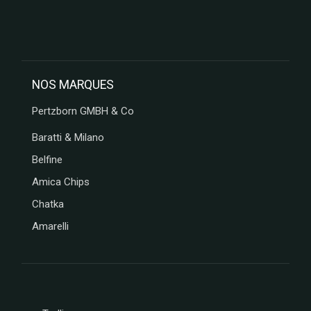
MESSORI
BREBION
La maison
d'Armorine
MAISON
NOS MARQUES
PELTIER
SPARKTEEZ
Pertzborn GMBH & Co
LA
Baratti & Milano
DELICIEUSE
ZALG
Belfine
FURIFURI
Amica Chips
BOCA
Chatka
D'AQUI
SAVONNERIE
Amarelli
DE BORMES
JEANTAINE
BONVIVANT
CHOCOLAT
MARTINEZ