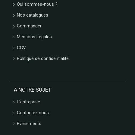
Qui sommes-nous ?
NAMUROISE
BORGO
Nos catalogues
DE
MEDICI
Commander
GLOSEK
Mentions Légales
GOURMET
CHOCOLAT
CGV
MATHEZ
Politique de confidentialité
SOCCA
CHIPS
AFCHAIN
L'ATELIER
SAINT
A NOTRE SUJET
MICHEL
CONFISERIE
L'entreprise
LAURA
Contactez nous
VALENTINE
MONTOSCO
Evenements
PIERROT
GOURMAND