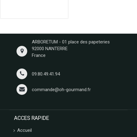
L'HERITAGE
CHOCOLATES
FRANCE
DECOR
CONFISERIE
1844
ARBORETUM - 01 place des papeteries
PATISSERIE
92000 NANTERRE
DES
France
FLANDRES
FERM
FABRIK
09.80.49.41.94
ARBRE
A JUS
commande@oh-gourmand.fr
My
bubble
tea
LOTUS
ACCES RAPIDE
LOUVAT
LINDFIELD
Accueil
LA