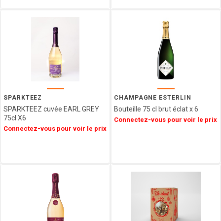
VENCHI
LES
VERGERS
D'ESCOUTE
BORSARI
CHOCOLATERIE
DU
LUXEMBOURG
VAN
SPARKTEEZ
CHAMPAGNE ESTERLIN
HAM
SPARKTEEZ cuvée EARL GREY
Bouteille 75 cl brut éclat x 6
HAMLET
75cl X6
Connectez-vous pour voir le prix
FIZZY
Connectez-vous pour voir le prix
CUISINE
ETHNIQUE
LA
MAISON
DE LA
PRALINE
CONFISERIE
GUMUCHE