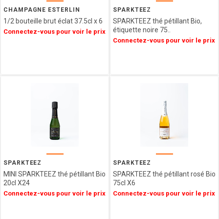
Epicerie
SAINT
CHAMPAGNE ESTERLIN
SPARKTEEZ
ANGE
1/2 bouteille brut éclat 37.5cl x 6
SPARKTEEZ thé pétillant Bio,
Agriculture
PULMOLL
étiquette noire 75..
Connectez-vous pour voir le prix
Biologique
Connectez-vous pour voir le prix
OH
Spécialités
GOURMAND
Régionales
NOT
Décorations
JUST
&
BBQ
Emballages
GERBLE
SIMON
COLL
CHAMPAGNE
ESTERLIN
PECOU
BELFINE
SPARKTEEZ
SPARKTEEZ
MINI SPARKTEEZ thé pétillant Bio
SPARKTEEZ thé pétillant rosé Bio
WEIBLER
20cl X24
75cl X6
ICKX
Connectez-vous pour voir le prix
Connectez-vous pour voir le prix
chocolatier
HEIDEL