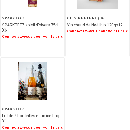
GIDA
ABTEY
LIPS
SPARKTEEZ
CUISINE ETHNIQUE
GROIX
SPARKTEEZ soleil d'hivers 75cl
Vin chaud de Noël bio 120gx12
ET
X6
Connectez-vous pour voir le prix
NATURE
Connectez-vous pour voir le prix
FERRIGNO
COLLITALI
WEBER
LES
CARAMELS
D'ISIGNY
MOPEC
BACOMA
GALUP
MAISON DE
FLORENTINS
SPARKTEEZ
BARATTI
Lot de 2 bouteilles et un ice bag
X1
&
MILANO
Connectez-vous pour voir le prix