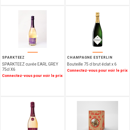
VENCHI
LES
VERGERS
D'ESCOUTE
BORSARI
CHOCOLATERIE
DU
LUXEMBOURG
VAN
SPARKTEEZ
CHAMPAGNE ESTERLIN
HAM
SPARKTEEZ cuvée EARL GREY
Bouteille 75 cl brut éclat x 6
HAMLET
75cl X6
Connectez-vous pour voir le prix
FIZZY
Connectez-vous pour voir le prix
CUISINE
ETHNIQUE
LA
MAISON
DE LA
PRALINE
CONFISERIE
GUMUCHE