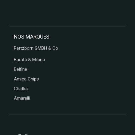
MESSORI
BREBION
La maison
d'Armorine
MAISON
NOS MARQUES
PELTIER
SPARKTEEZ
Pertzborn GMBH & Co
LA
Baratti & Milano
DELICIEUSE
ZALG
Belfine
FURIFURI
Amica Chips
BOCA
Chatka
D'AQUI
SAVONNERIE
Amarelli
DE BORMES
JEANTAINE
BONVIVANT
CHOCOLAT
MARTINEZ