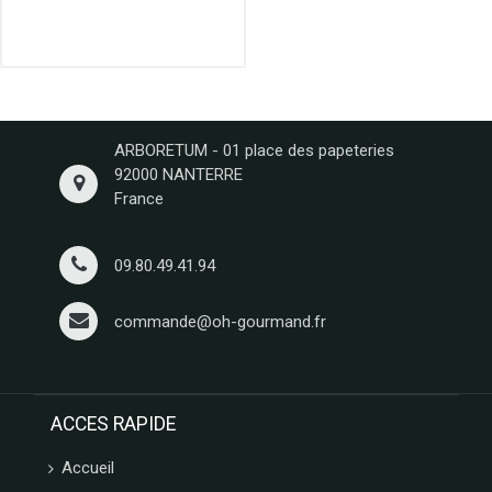
L'HERITAGE
CHOCOLATES
FRANCE
DECOR
CONFISERIE
1844
ARBORETUM - 01 place des papeteries
PATISSERIE
92000 NANTERRE
DES
France
FLANDRES
FERM
FABRIK
09.80.49.41.94
ARBRE
A JUS
commande@oh-gourmand.fr
My
bubble
tea
LOTUS
ACCES RAPIDE
LOUVAT
LINDFIELD
Accueil
LA