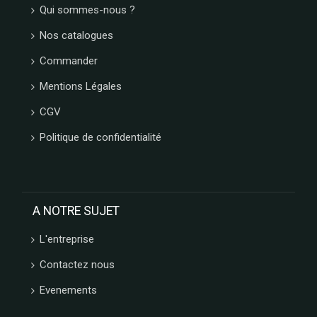
Qui sommes-nous ?
NAMUROISE
BORGO
Nos catalogues
DE
MEDICI
Commander
GLOSEK
Mentions Légales
GOURMET
CHOCOLAT
CGV
MATHEZ
Politique de confidentialité
SOCCA
CHIPS
AFCHAIN
L'ATELIER
SAINT
A NOTRE SUJET
MICHEL
CONFISERIE
L'entreprise
LAURA
Contactez nous
VALENTINE
MONTOSCO
Evenements
PIERROT
GOURMAND