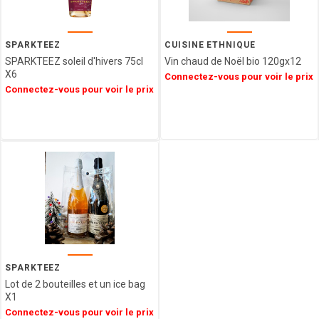
GIDA
ABTEY
LIPS
SPARKTEEZ
CUISINE ETHNIQUE
GROIX
SPARKTEEZ soleil d'hivers 75cl
Vin chaud de Noël bio 120gx12
ET
X6
Connectez-vous pour voir le prix
NATURE
Connectez-vous pour voir le prix
FERRIGNO
COLLITALI
WEBER
LES
CARAMELS
D'ISIGNY
MOPEC
BACOMA
GALUP
MAISON DE
FLORENTINS
SPARKTEEZ
BARATTI
Lot de 2 bouteilles et un ice bag
X1
&
MILANO
Connectez-vous pour voir le prix