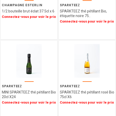
Epicerie
SAINT
CHAMPAGNE ESTERLIN
SPARKTEEZ
ANGE
1/2 bouteille brut éclat 37.5cl x 6
SPARKTEEZ thé pétillant Bio,
Agriculture
PULMOLL
étiquette noire 75..
Connectez-vous pour voir le prix
Biologique
Connectez-vous pour voir le prix
OH
Spécialités
GOURMAND
Régionales
NOT
Décorations
JUST
&
BBQ
Emballages
GERBLE
SIMON
COLL
CHAMPAGNE
ESTERLIN
PECOU
BELFINE
SPARKTEEZ
SPARKTEEZ
MINI SPARKTEEZ thé pétillant Bio
SPARKTEEZ thé pétillant rosé Bio
WEIBLER
20cl X24
75cl X6
ICKX
Connectez-vous pour voir le prix
Connectez-vous pour voir le prix
chocolatier
HEIDEL