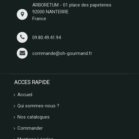
Epicerie
SAINT
ARBORETUM - 01 place des papeteries
ANGE
92000 NANTERRE
Agriculture
France
PULMOLL
Biologique
OH
Spécialités
GOURMAND
Régionales
09.80.49.41.94
NOT
Décorations
JUST
&
commande@oh-gourmand.fr
BBQ
Emballages
GERBLE
SIMON
COLL
ACCES RAPIDE
CHAMPAGNE
ESTERLIN
Accueil
PECOU
BELFINE
Qui sommes-nous ?
WEIBLER
Nos catalogues
ICKX
chocolatier
Commander
HEIDEL