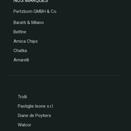
NOS MARQUES
GIDA
ABTEY
Pertzborn GMBH & Co
LIPS
GROIX
Baratti & Milano
ET
Belfine
NATURE
Amica Chips
FERRIGNO
COLLITALI
Chatka
WEBER
Amarelli
LES
CARAMELS
D'ISIGNY
MOPEC
BACOMA
GALUP
Trolli
MAISON DE
Pastiglie leone s.r.l
FLORENTINS
Diane de Poytiers
BARATTI
&
Walcor
MILANO