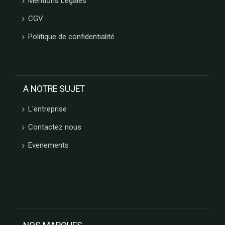
Mentions Légales
VENCHI
LES
CGV
VERGERS
D'ESCOUTE
Politique de confidentialité
BORSARI
CHOCOLATERIE
DU
LUXEMBOURG
A NOTRE SUJET
VAN
HAM
L'entreprise
HAMLET
FIZZY
Contactez nous
CUISINE
Evenements
ETHNIQUE
LA
MAISON
DE LA
PRALINE
CONFISERIE
GUMUCHE