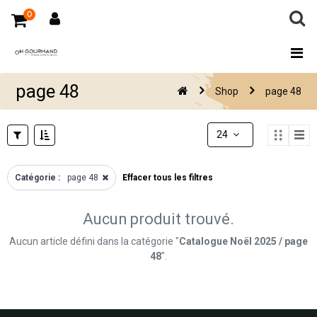
FILTERS
MARQUES
0
FILTERS
CATEGORIES
AMARELLI
AMATTLER
Tous les
AMICA
produits
page 48
Shop
page 48
ANIS DE
Catalogue
FLAVIGNY
Permanent
BARNIER
2025
24
BARKLEYS
CHATKA
Catalogue
Catégorie :
page 48
Effacer tous les filtres
DIANE DE
Noël 2025
POYTIERS
Saint
LEONE
Aucun produit trouvé.
Valentin
MORELLI
PRIX
2026
Aucun article défini dans la catégorie "
Catalogue Noël 2025 / page
PERNIGOTTI
48
".
Chocolat
GIULIANO
TARTUFI
Confiserie
TROLLI
SIC