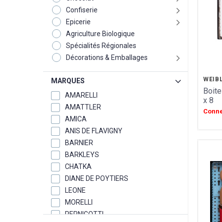
Confiserie
Epicerie
Agriculture Biologique
Spécialités Régionales
Décorations & Emballages
WEIB
MARQUES
Boite
AMARELLI
x 8
AMATTLER
Conne
AMICA
ANIS DE FLAVIGNY
BARNIER
BARKLEYS
CHATKA
DIANE DE POYTIERS
LEONE
MORELLI
PERNIGOTTI