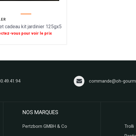
LER
et cadeau kit jardinier 125gx5
ctez-vous pour voir le prix
80.49.41.94
commande@oh-gourma
NOS MARQUES
Pertzborn GMBH & Co
Trolli