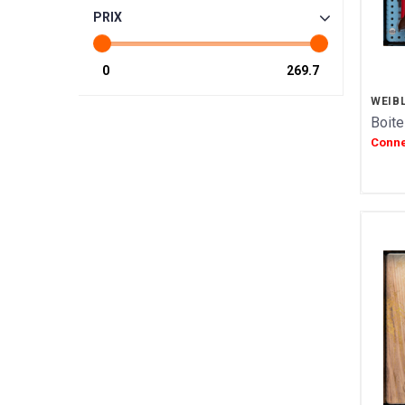
GIULIANO TARTUFI
PRIX
TROLLI
SIC
SAINT ANGE
PULMOLL
WEIB
OH GOURMAND
Boite
NOT JUST BBQ
Conne
GERBLE
SIMON COLL
CHAMPAGNE ESTERLIN
PECOU
BELFINE
WEIBLER
ICKX chocolatier
HEIDEL
VENCHI
LES VERGERS D'ESCOUTE
BORSARI
CHOCOLATERIE DU LUXEMBOURG