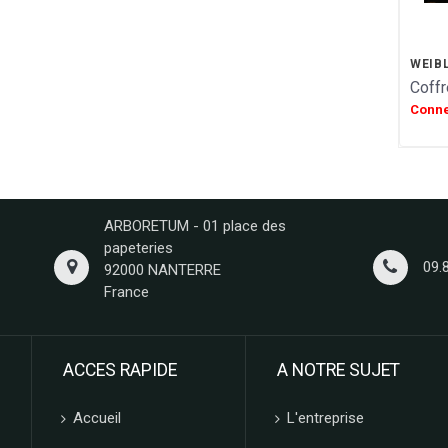
VAN HAM
HAMLET
FIZZY
WEIB
Coffr
CUISINE ETHNIQUE
Conne
LA MAISON DE LA PRALINE
CONFISERIE GUMUCHE
GIDA
ABTEY
LIPS
ARBORETUM - 01 place des
GROIX ET NATURE
papeteries
FERRIGNO
09.
92000 NANTERRE
COLLITALI
France
WEBER
LES CARAMELS D'ISIGNY
MOPEC
ACCES RAPIDE
A NOTRE SUJET
BACOMA
GALUP
Accueil
L'entreprise
MAISON DE FLORENTINS