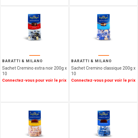
VENCHI
LES
VERGERS
D'ESCOUTE
BORSARI
CHOCOLATERIE
DU
LUXEMBOURG
VAN
BARATTI & MILANO
BARATTI & MILANO
HAM
Sachet Cremino extra noir 200g x
Sachet Cremino classique 200g x
HAMLET
10
10
FIZZY
Connectez-vous pour voir le prix
Connectez-vous pour voir le prix
CUISINE
ETHNIQUE
LA
MAISON
DE LA
PRALINE
CONFISERIE
GUMUCHE