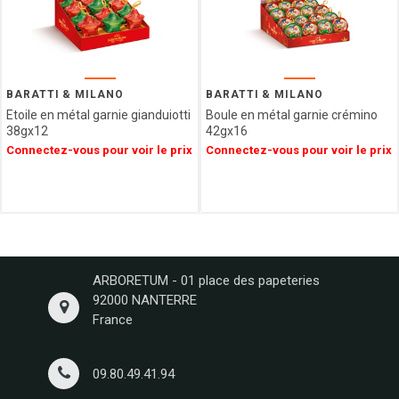
NAMUROISE
BORGO
DE
MEDICI
GLOSEK
BARATTI & MILANO
BARATTI & MILANO
GOURMET
Etoile en métal garnie gianduiotti
Boule en métal garnie crémino
38gx12
42gx16
CHOCOLAT
Connectez-vous pour voir le prix
Connectez-vous pour voir le prix
MATHEZ
SOCCA
CHIPS
AFCHAIN
L'ATELIER
SAINT
MICHEL
ARBORETUM - 01 place des papeteries
CONFISERIE
92000 NANTERRE
LAURA
France
VALENTINE
MONTOSCO
09.80.49.41.94
PIERROT
GOURMAND