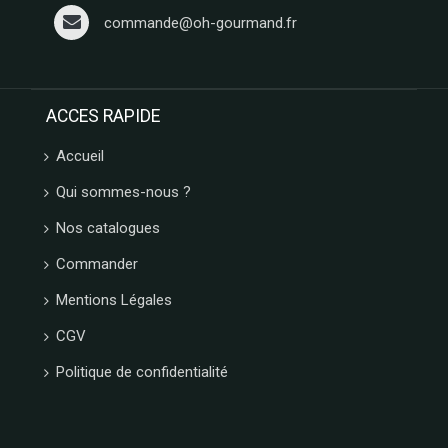
MESSORI
commande@oh-gourmand.fr
BREBION
La maison
d'Armorine
MAISON
ACCES RAPIDE
PELTIER
Accueil
SPARKTEEZ
LA
Qui sommes-nous ?
DELICIEUSE
ZALG
Nos catalogues
FURIFURI
Commander
BOCA
D'AQUI
Mentions Légales
SAVONNERIE
CGV
DE BORMES
JEANTAINE
Politique de confidentialité
BONVIVANT
CHOCOLAT
MARTINEZ