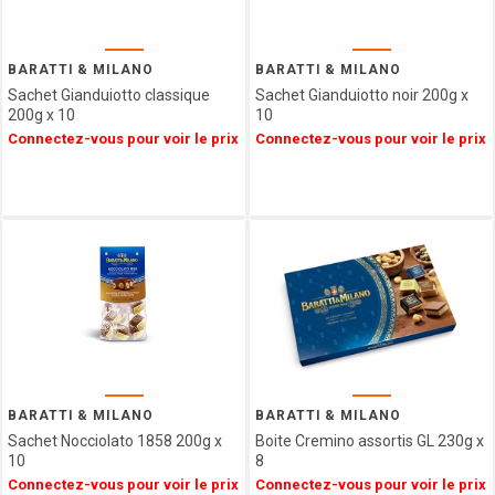
GIDA
ABTEY
LIPS
BARATTI & MILANO
BARATTI & MILANO
GROIX
Sachet Gianduiotto classique
Sachet Gianduiotto noir 200g x
ET
200g x 10
10
NATURE
Connectez-vous pour voir le prix
Connectez-vous pour voir le prix
FERRIGNO
COLLITALI
WEBER
LES
CARAMELS
D'ISIGNY
MOPEC
BACOMA
GALUP
MAISON DE
FLORENTINS
BARATTI & MILANO
BARATTI & MILANO
BARATTI
Sachet Nocciolato 1858 200g x
Boite Cremino assortis GL 230g x
10
8
&
MILANO
Connectez-vous pour voir le prix
Connectez-vous pour voir le prix