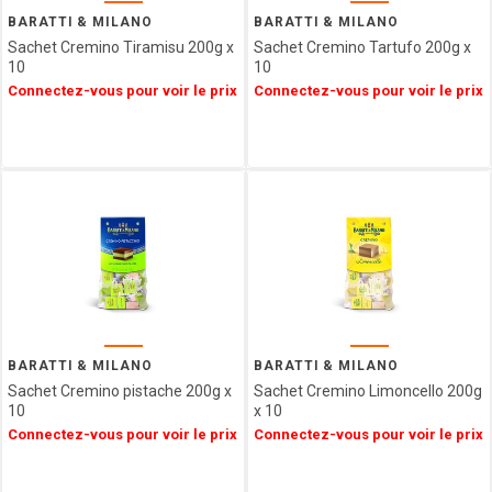
Epicerie
SAINT
BARATTI & MILANO
BARATTI & MILANO
ANGE
Sachet Cremino Tiramisu 200g x
Sachet Cremino Tartufo 200g x
Agriculture
PULMOLL
10
10
Biologique
Connectez-vous pour voir le prix
Connectez-vous pour voir le prix
OH
Spécialités
GOURMAND
Régionales
NOT
Décorations
JUST
&
BBQ
Emballages
GERBLE
SIMON
COLL
CHAMPAGNE
ESTERLIN
PECOU
BELFINE
BARATTI & MILANO
BARATTI & MILANO
Sachet Cremino pistache 200g x
Sachet Cremino Limoncello 200g
WEIBLER
10
x 10
ICKX
Connectez-vous pour voir le prix
Connectez-vous pour voir le prix
chocolatier
HEIDEL