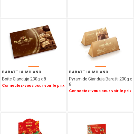
L'HERITAGE
CHOCOLATES
FRANCE
DECOR
CONFISERIE
1844
PATISSERIE
DES
FLANDRES
FERM
FABRIK
BARATTI & MILANO
BARATTI & MILANO
ARBRE
Boite Gianduja 230g x 8
Pyramide Gianduja Baratti 200g x
A JUS
8
Connectez-vous pour voir le prix
Connectez-vous pour voir le prix
My
bubble
tea
LOTUS
LOUVAT
LINDFIELD
LA