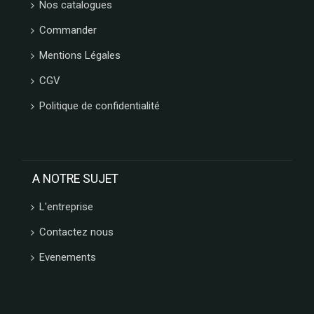
GIDA
Nos catalogues
ABTEY
Commander
LIPS
GROIX
Mentions Légales
ET
CGV
NATURE
FERRIGNO
Politique de confidentialité
COLLITALI
WEBER
LES
CARAMELS
A NOTRE SUJET
D'ISIGNY
MOPEC
L'entreprise
BACOMA
GALUP
Contactez nous
MAISON DE
Evenements
FLORENTINS
BARATTI
&
MILANO