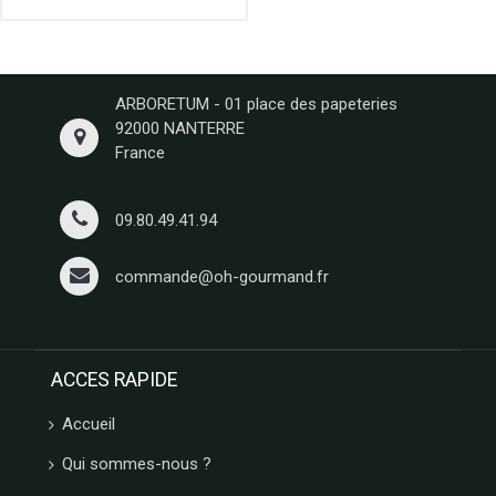
VENCHI
LES
VERGERS
D'ESCOUTE
BORSARI
ARBORETUM - 01 place des papeteries
92000 NANTERRE
CHOCOLATERIE
DU
France
LUXEMBOURG
VAN
09.80.49.41.94
HAM
HAMLET
commande@oh-gourmand.fr
FIZZY
CUISINE
ETHNIQUE
LA
MAISON
ACCES RAPIDE
DE LA
Accueil
PRALINE
CONFISERIE
Qui sommes-nous ?
GUMUCHE