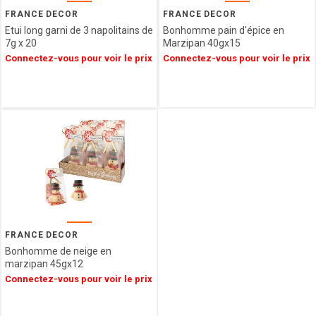
Epicerie
SAINT
FRANCE DECOR
FRANCE DECOR
ANGE
Etui long garni de 3 napolitains de
Bonhomme pain d'épice en
Agriculture
PULMOLL
7g x 20
Marzipan 40gx15
Biologique
Connectez-vous pour voir le prix
Connectez-vous pour voir le prix
OH
Spécialités
GOURMAND
Régionales
NOT
Décorations
JUST
&
BBQ
Emballages
GERBLE
SIMON
COLL
CHAMPAGNE
ESTERLIN
PECOU
BELFINE
FRANCE DECOR
Bonhomme de neige en
WEIBLER
marzipan 45gx12
ICKX
Connectez-vous pour voir le prix
chocolatier
HEIDEL